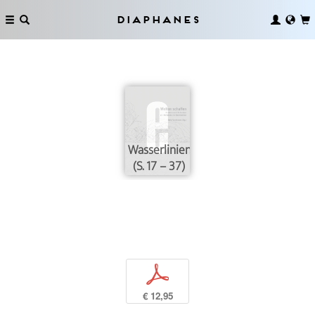
Diaphanes
Wasserlinien
(S. 17 – 37)
p
€ 12,95