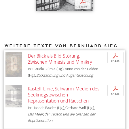
p
€ 40,00
Weitere Texte von Bernhard Siegert bei DIAPHANES
Der Blick als Bild-Störung.
p
Zwischen Mimesis und Mimikry
€ 14,95
In: Claudia Blümle (Hg.), Anne von der Heiden
(Hg.),
Blickzähmung und Augentäuschung
Kastell, Linie, Schwarm. Medien des
p
Seekriegs zwischen
€ 14,95
Repräsentation und Rauschen
In: Hannah Baader (Hg.), Gerhard Wolf (Hg.),
Das Meer, der Tausch und die Grenzen der
Repräsentation