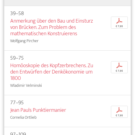
39–58
Anmerkung über den Bau und Einsturz
p
von Brücken. Zum Problem des
€ 7,95
mathematischen Konstruierens
Wolfgang Pircher
59–75
Homöoskopie des Kopfzerbrechens. Zu
p
den Entwürfen der Denkökonomie um
€ 7,95
1800
Wladimir Velminski
77–95
Jean Pauls Punktiermanier
p
€ 7,95
Cornelia Ortlieb
97–109