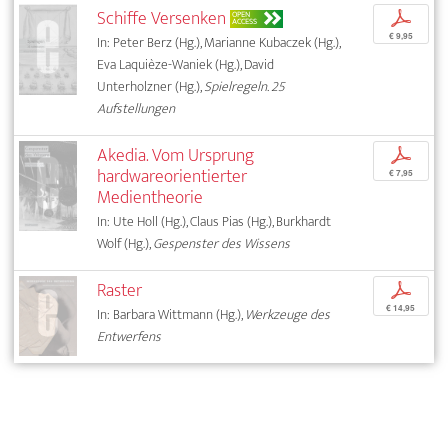
Schiffe Versenken
p
OPEN
ACCESS
€ 9,95
In: Peter Berz (Hg.), Marianne Kubaczek (Hg.),
Eva Laquièze-Waniek (Hg.), David
Unterholzner (Hg.),
Spielregeln. 25
Aufstellungen
Akedia. Vom Ursprung
p
hardwareorientierter
€ 7,95
Medientheorie
In: Ute Holl (Hg.), Claus Pias (Hg.), Burkhardt
Wolf (Hg.),
Gespenster des Wissens
Raster
p
€ 14,95
In: Barbara Wittmann (Hg.),
Werkzeuge des
Entwerfens