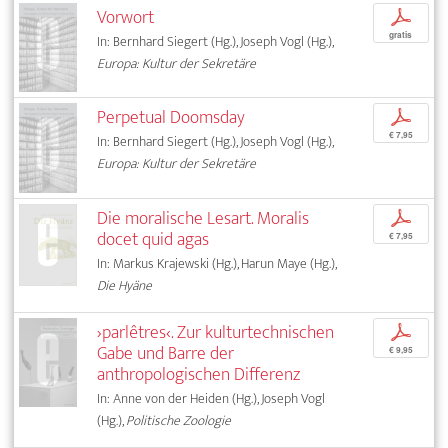
Vorwort
p
gratis
In: Bernhard Siegert (Hg.), Joseph Vogl (Hg.),
Europa: Kultur der Sekretäre
Perpetual Doomsday
p
€ 7,95
In: Bernhard Siegert (Hg.), Joseph Vogl (Hg.),
Europa: Kultur der Sekretäre
Die moralische Lesart. Moralis
p
docet quid agas
€ 7,95
In: Markus Krajewski (Hg.), Harun Maye (Hg.),
Die Hyäne
›parlêtres‹. Zur kulturtechnischen
p
Gabe und Barre der
€ 9,95
anthropologischen Differenz
In: Anne von der Heiden (Hg.), Joseph Vogl
(Hg.),
Politische Zoologie