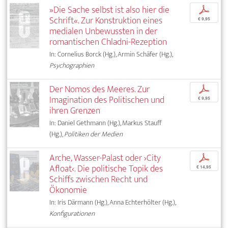
»Die Sache selbst ist also hier die
p
Schrift«. Zur Konstruktion eines
€ 9,95
medialen Unbewussten in der
romantischen Chladni-Rezeption
In: Cornelius Borck (Hg.), Armin Schäfer (Hg.),
Psychographien
Der Nomos des Meeres. Zur
p
Imagination des Politischen und
€ 9,95
ihren Grenzen
In: Daniel Gethmann (Hg.), Markus Stauff
(Hg.),
Politiken der Medien
Arche, Wasser-Palast oder ›City
p
Afloat‹. Die politische Topik des
€ 14,95
Schiffs zwischen Recht und
Ökonomie
In: Iris Därmann (Hg.), Anna Echterhölter (Hg.),
Konfigurationen