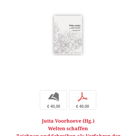
b
p
€ 40,00
€ 40,00
Jutta Voorhoeve (Hg.)
Welten schaffen