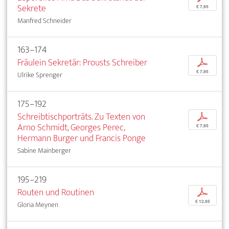
Sekrete
€ 7,95
Manfred Schneider
163–174
Fräulein Sekretär: Prousts Schreiber
p
€ 7,95
Ulrike Sprenger
175–192
Schreibtischporträts. Zu Texten von
p
Arno Schmidt, Georges Perec,
€ 7,95
Hermann Burger und Francis Ponge
Sabine Mainberger
195–219
Routen und Routinen
p
€ 12,95
Gloria Meynen