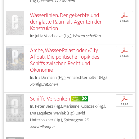
(Hg.),
Politiken der Medien
Wasserlinien. Der gekerbte und
p
der glatte Raum als Agenten der
€ 12,95
Konstruktion
In: Jutta Voorhoeve (Hg.),
Welten schaffen
Arche, Wasser-Palast oder ›City
p
Afloat‹. Die politische Topik des
€ 14,95
Schiffs zwischen Recht und
Ökonomie
In: Iris Därmann (Hg.), Anna Echterhölter (Hg.),
Konfigurationen
Schiffe Versenken
p
OPEN
ACCESS
€ 9,95
In: Peter Berz (Hg.), Marianne Kubaczek (Hg.),
Eva Laquièze-Waniek (Hg.), David
Unterholzner (Hg.),
Spielregeln. 25
Aufstellungen