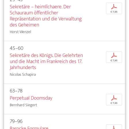
Sekretäre – heimlîchaere. Der
p
Schauraum öffentlicher
€ 7,95
Repräsentation und die Verwaltung
des Geheimen
Horst Wenzel
45–60
Sekretäre des Königs. Die Gelehrten
p
und die Macht im Frankreich des 17.
€ 7,95
Jahrhunderts
Nicolas Schapira
63–78
Perpetual Doomsday
p
€ 7,95
Bernhard Siegert
79–96
Barocke Formulare
p