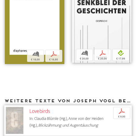
b
p
e
b
p
€ 20,00
€ 20,00
€ 17,99
€ 18,00
€ 16,95
Weitere Texte von Joseph Vogl bei DIAPHANES
Lovebirds
p
€ 9,95
In: Claudia Blümle (Hg.), Anne von der Heiden
(Hg.),
Blickzähmung und Augentäuschung