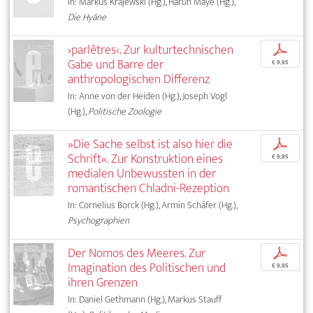
In: Markus Krajewski (Hg.), Harun Maye (Hg.),
Die Hyäne
›parlêtres‹. Zur kulturtechnischen
p
Gabe und Barre der
€ 9,95
anthropologischen Differenz
In: Anne von der Heiden (Hg.), Joseph Vogl
(Hg.),
Politische Zoologie
»Die Sache selbst ist also hier die
p
Schrift«. Zur Konstruktion eines
€ 9,95
medialen Unbewussten in der
romantischen Chladni-Rezeption
In: Cornelius Borck (Hg.), Armin Schäfer (Hg.),
Psychographien
Der Nomos des Meeres. Zur
p
Imagination des Politischen und
€ 9,95
ihren Grenzen
In: Daniel Gethmann (Hg.), Markus Stauff