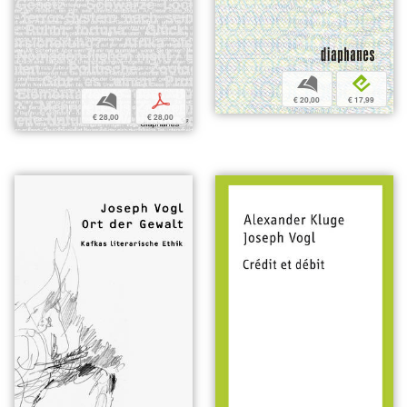
b
e
b
p
€ 20,00
€ 17,99
€ 28,00
€ 28,00