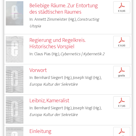
Beliebige Räume. Zur Entortung
p
des städtischen Raumes
€ 9,95
In: Annett Zinsmeister (Hg.),
Constructing
Utopia
Regierung und Regelkreis.
p
Historisches Vorspiel
€ 9,95
In: Claus Pias (Hg.),
Cybernetics | Kybernetik 2
Vorwort
p
gratis
In: Bernhard Siegert (Hg.), Joseph Vogl (Hg.),
Europa: Kultur der Sekretäre
Leibniz, Kameralist
p
€ 7,95
In: Bernhard Siegert (Hg.), Joseph Vogl (Hg.),
Europa: Kultur der Sekretäre
Einleitung
p