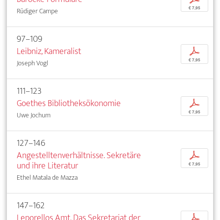
€ 7,95
Rüdiger Campe
97–109
Leibniz, Kameralist
p
€ 7,95
Joseph Vogl
111–123
Goethes Bibliotheksökonomie
p
€ 7,95
Uwe Jochum
127–146
Angestelltenverhältnisse. Sekretäre
p
und ihre Literatur
€ 7,95
Ethel Matala de Mazza
147–162
Leporellos Amt. Das Sekretariat der
p