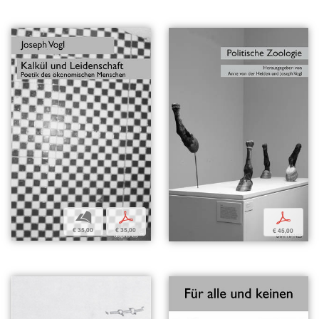
b
p
p
€ 35,00
€ 35,00
€ 45,00