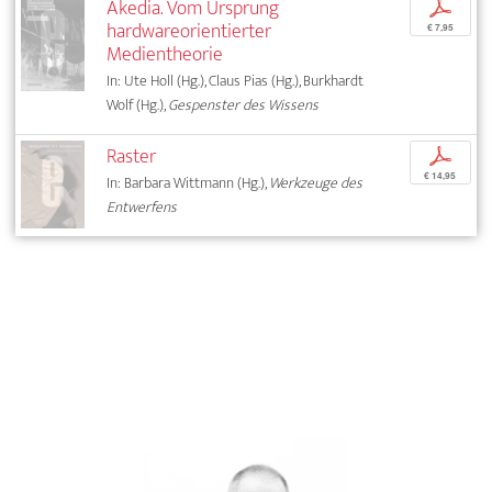
Akedia. Vom Ursprung
p
hardwareorientierter
€ 7,95
Medientheorie
In: Ute Holl (Hg.), Claus Pias (Hg.), Burkhardt
Wolf (Hg.),
Gespenster des Wissens
Raster
p
€ 14,95
In: Barbara Wittmann (Hg.),
Werkzeuge des
Entwerfens