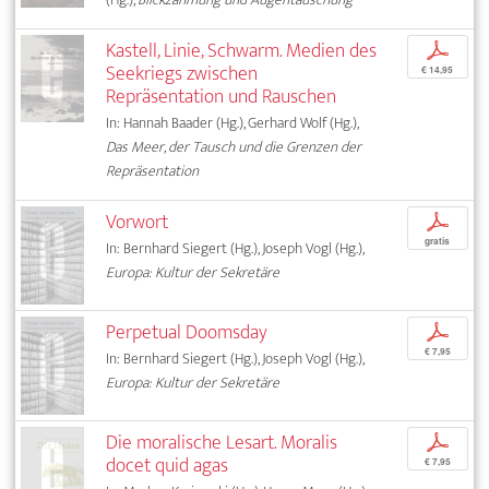
Kastell, Linie, Schwarm. Medien des
p
Seekriegs zwischen
€ 14,95
Repräsentation und Rauschen
In: Hannah Baader (Hg.), Gerhard Wolf (Hg.),
Das Meer, der Tausch und die Grenzen der
Repräsentation
Vorwort
p
gratis
In: Bernhard Siegert (Hg.), Joseph Vogl (Hg.),
Europa: Kultur der Sekretäre
Perpetual Doomsday
p
€ 7,95
In: Bernhard Siegert (Hg.), Joseph Vogl (Hg.),
Europa: Kultur der Sekretäre
Die moralische Lesart. Moralis
p
docet quid agas
€ 7,95