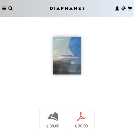
Diaphanes
b
p
€ 30,00
€ 30,00