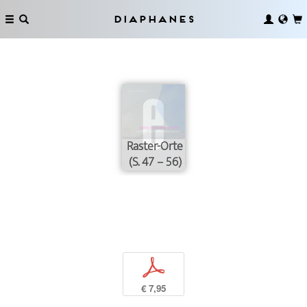
Diaphanes
Raster-Orte
(S. 47 – 56)
p
€ 7,95