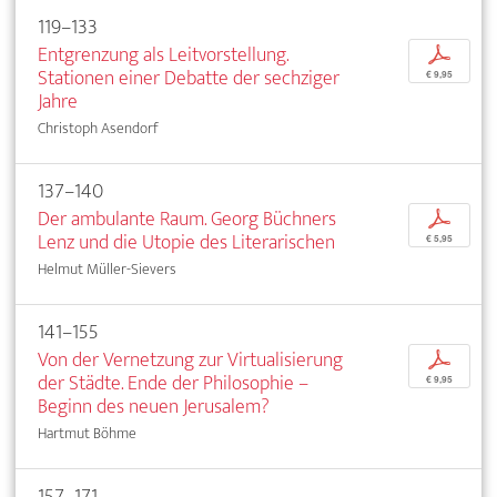
119–133
Entgrenzung als Leitvorstellung.
p
Stationen einer Debatte der sechziger
€ 9,95
Jahre
Christoph Asendorf
137–140
Der ambulante Raum. Georg Büchners
p
Lenz und die Utopie des Literarischen
€ 5,95
Helmut Müller-Sievers
141–155
Von der Vernetzung zur Virtualisierung
p
der Städte. Ende der Philosophie –
€ 9,95
Beginn des neuen Jerusalem?
Hartmut Böhme
157–171