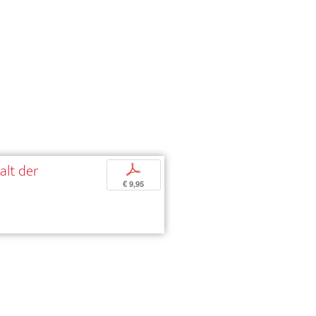
alt der
p
€ 9,95