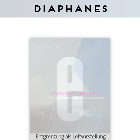
Diaphanes
Entgrenzung als Leitvorstellung