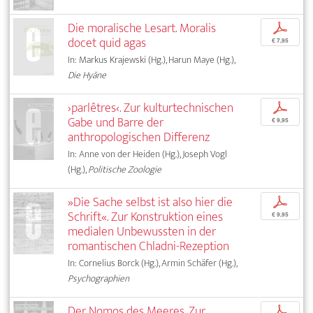
Die moralische Lesart. Moralis
p
docet quid agas
€ 7,95
In: Markus Krajewski (Hg.), Harun Maye (Hg.),
Die Hyäne
›parlêtres‹. Zur kulturtechnischen
p
Gabe und Barre der
€ 9,95
anthropologischen Differenz
In: Anne von der Heiden (Hg.), Joseph Vogl
(Hg.),
Politische Zoologie
»Die Sache selbst ist also hier die
p
Schrift«. Zur Konstruktion eines
€ 9,95
medialen Unbewussten in der
romantischen Chladni-Rezeption
In: Cornelius Borck (Hg.), Armin Schäfer (Hg.),
Psychographien
Der Nomos des Meeres. Zur
p