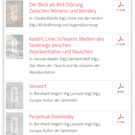
Der Blick als Bild-Störung.
p
Zwischen Mimesis und Mimikry
€ 14,95
In: Claudia Blümle (Hg.), Anne von der Heiden
(Hg.),
Blickzähmung und Augentäuschung
Kastell, Linie, Schwarm. Medien des
p
Seekriegs zwischen
€ 14,95
Repräsentation und Rauschen
In: Hannah Baader (Hg.), Gerhard Wolf (Hg.),
Das Meer, der Tausch und die Grenzen der
Repräsentation
Vorwort
p
gratis
In: Bernhard Siegert (Hg.), Joseph Vogl (Hg.),
Europa: Kultur der Sekretäre
Perpetual Doomsday
p
€ 7,95
In: Bernhard Siegert (Hg.), Joseph Vogl (Hg.),
Europa: Kultur der Sekretäre