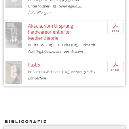
Unterholzner (Hg.),
Spielregeln. 25
Aufstellungen
Akedia. Vom Ursprung
p
hardwareorientierter
€ 7,95
Medientheorie
In: Ute Holl (Hg.), Claus Pias (Hg.), Burkhardt
Wolf (Hg.),
Gespenster des Wissens
Raster
p
€ 14,95
In: Barbara Wittmann (Hg.),
Werkzeuge des
Entwerfens
Bibliografie