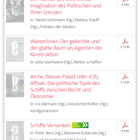
Imagination des Politischen und
€ 9,95
ihren Grenzen
In: Daniel Gethmann (Hg.), Markus Stauff
(Hg.),
Politiken der Medien
Wasserlinien. Der gekerbte und
p
der glatte Raum als Agenten der
€ 12,95
Konstruktion
In: Jutta Voorhoeve (Hg.),
Welten schaffen
Arche, Wasser-Palast oder ›City
p
Afloat‹. Die politische Topik des
€ 14,95
Schiffs zwischen Recht und
Ökonomie
In: Iris Därmann (Hg.), Anna Echterhölter (Hg.),
Konfigurationen
Schiffe Versenken
p
OPEN
ACCESS
€ 9,95
In: Peter Berz (Hg.), Marianne Kubaczek (Hg.),
Eva Laquièze-Waniek (Hg.), David