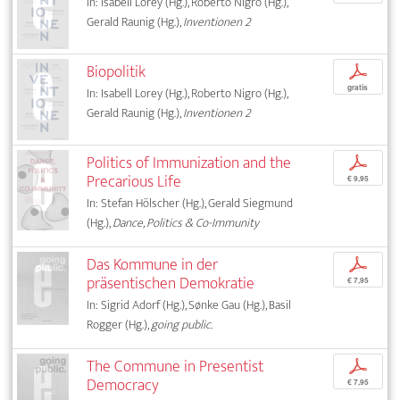
In: Isabell Lorey (Hg.), Roberto Nigro (Hg.),
Gerald Raunig (Hg.),
Inventionen 2
Biopolitik
p
gratis
In: Isabell Lorey (Hg.), Roberto Nigro (Hg.),
Gerald Raunig (Hg.),
Inventionen 2
Politics of Immunization and the
p
Precarious Life
€ 9,95
In: Stefan Hölscher (Hg.), Gerald Siegmund
(Hg.),
Dance, Politics & Co-Immunity
Das Kommune in der
p
präsentischen Demokratie
€ 7,95
In: Sigrid Adorf (Hg.), Sønke Gau (Hg.), Basil
Rogger (Hg.),
going public.
The Commune in Presentist
p
Democracy
€ 7,95