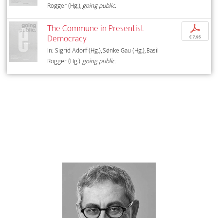
Rogger (Hg.),
going public.
The Commune in Presentist
p
Democracy
€ 7,95
In: Sigrid Adorf (Hg.), Sønke Gau (Hg.), Basil
Rogger (Hg.),
going public.