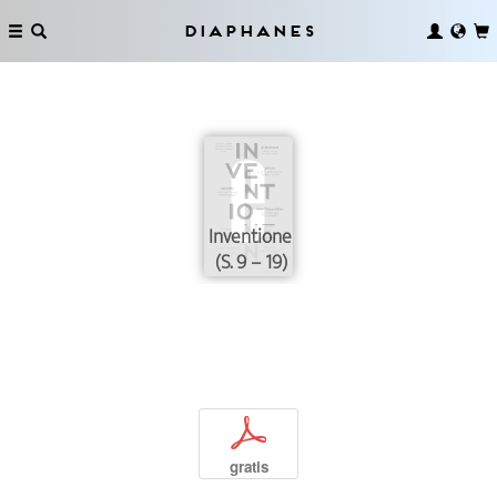
Diaphanes
Inventionen
(S. 9 – 19)
p
gratis