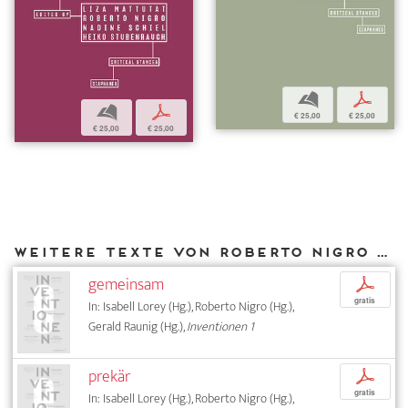
b
p
b
p
€ 25,00
€ 25,00
€ 25,00
€ 25,00
Weitere Texte von Roberto Nigro bei DIAPHANES
gemeinsam
p
gratis
In: Isabell Lorey (Hg.), Roberto Nigro (Hg.),
Gerald Raunig (Hg.),
Inventionen 1
prekär
p
gratis
In: Isabell Lorey (Hg.), Roberto Nigro (Hg.),