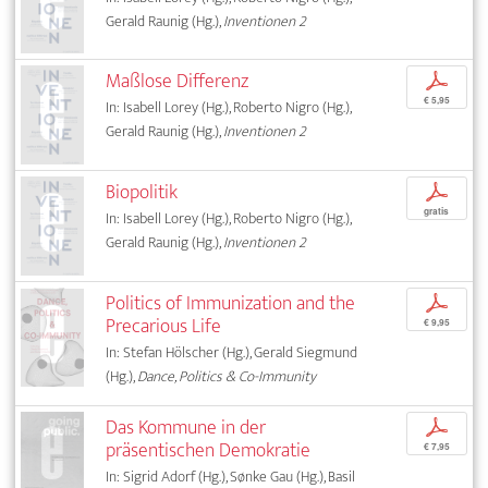
Gerald Raunig (Hg.),
Inventionen 2
Maßlose Differenz
p
€ 5,95
In: Isabell Lorey (Hg.), Roberto Nigro (Hg.),
Gerald Raunig (Hg.),
Inventionen 2
Biopolitik
p
gratis
In: Isabell Lorey (Hg.), Roberto Nigro (Hg.),
Gerald Raunig (Hg.),
Inventionen 2
Politics of Immunization and the
p
Precarious Life
€ 9,95
In: Stefan Hölscher (Hg.), Gerald Siegmund
(Hg.),
Dance, Politics & Co-Immunity
Das Kommune in der
p
präsentischen Demokratie
€ 7,95
In: Sigrid Adorf (Hg.), Sønke Gau (Hg.), Basil