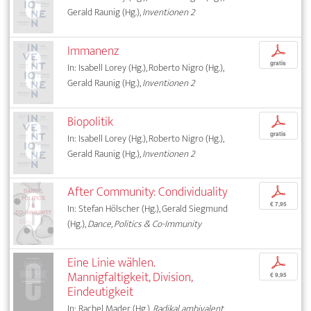
Gerald Raunig (Hg.),
Inventionen 2
Immanenz
p
gratis
In: Isabell Lorey (Hg.), Roberto Nigro (Hg.),
Gerald Raunig (Hg.),
Inventionen 2
Biopolitik
p
gratis
In: Isabell Lorey (Hg.), Roberto Nigro (Hg.),
Gerald Raunig (Hg.),
Inventionen 2
After Community: Condividuality
p
€ 7,95
In: Stefan Hölscher (Hg.), Gerald Siegmund
(Hg.),
Dance, Politics & Co-Immunity
Eine Linie wählen.
p
Mannigfaltigkeit, Division,
€ 9,95
Eindeutigkeit
In: Rachel Mader (Hg.),
Radikal ambivalent