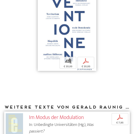
b
p
€ 35,00
€ 35,00
Weitere Texte von Gerald Raunig bei DIAPHANES
Im Modus der Modulation
p
€ 7,95
In: Unbedingte Universitäten (Hg.),
Was
passiert?