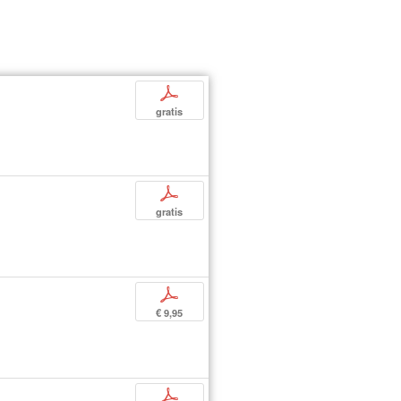
p
gratis
p
gratis
p
€ 9,95
p