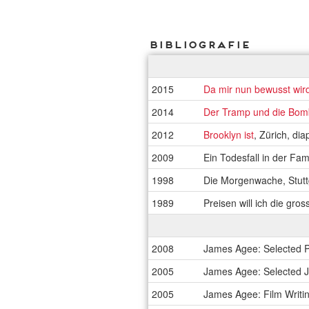
Bibliografie
2015
Da mir nun bewusst wir
2014
Der Tramp und die Bo
2012
Brooklyn ist
, Zürich, di
2009
Ein Todesfall in der Fa
1998
Die Morgenwache, Stuttg
1989
Preisen will ich die gr
2008
James Agee: Selected P
2005
James Agee: Selected Jo
2005
James Agee: Film Writin