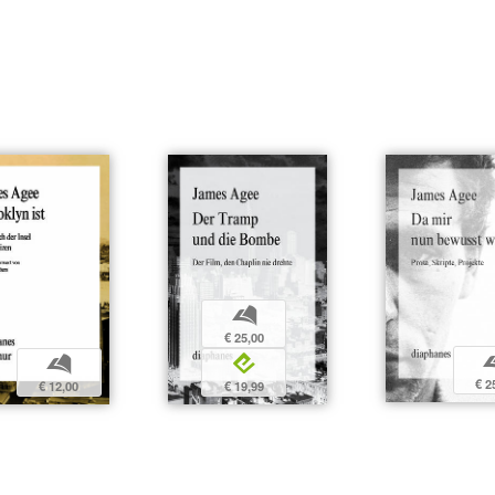
b
€ 25,00
b
e
€ 2
€ 12,00
€ 19,99