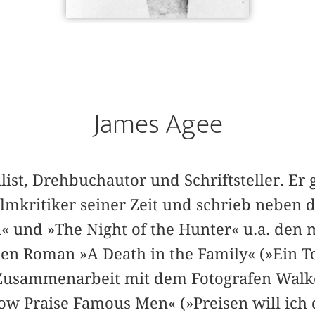
James Agee
ist, Drehbuchautor und Schriftsteller. Er g
Filmkritiker seiner Zeit und schrieb neben
« und »The Night of the Hunter« u.a. den m
en Roman »A Death in the Family« (»Ein To
n Zusammenarbeit mit dem Fotografen Walk
ow Praise Famous Men« (»Preisen will ich 