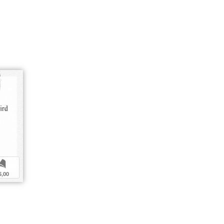
b
5,00