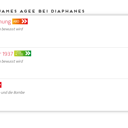
James Agee bei DIAPHANES
ihung
ABO
n bewusst wird
r 1937
OPEN
ACCESS
n bewusst wird
 und die Bombe