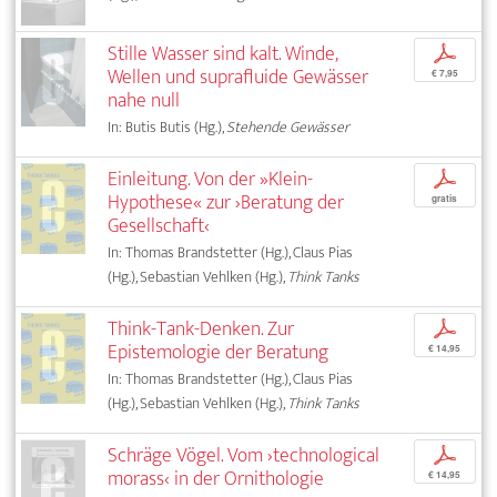
Stille Wasser sind kalt. Winde,
p
Wellen und suprafluide Gewässer
€ 7,95
nahe null
In: Butis Butis (Hg.),
Stehende Gewässer
Einleitung. Von der »Klein-
p
Hypothese« zur ›Beratung der
gratis
Gesellschaft‹
In: Thomas Brandstetter (Hg.), Claus Pias
(Hg.), Sebastian Vehlken (Hg.),
Think Tanks
Think-Tank-Denken. Zur
p
Epistemologie der Beratung
€ 14,95
In: Thomas Brandstetter (Hg.), Claus Pias
(Hg.), Sebastian Vehlken (Hg.),
Think Tanks
Schräge Vögel. Vom ›technological
p
morass‹ in der Ornithologie
€ 14,95