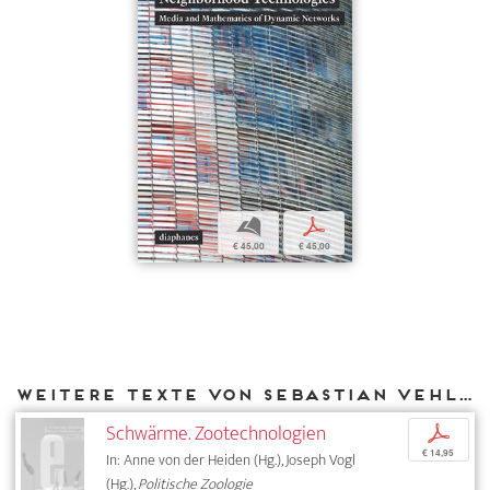
b
p
€ 45,00
€ 45,00
Weitere Texte von Sebastian Vehlken bei DIAPHANES
Schwärme. Zootechnologien
p
€ 14,95
In: Anne von der Heiden (Hg.), Joseph Vogl
(Hg.),
Politische Zoologie