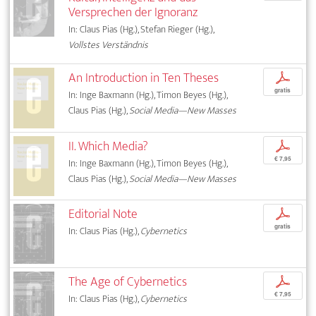
Versprechen der Ignoranz
In: Claus Pias (Hg.), Stefan Rieger (Hg.),
Vollstes Verständnis
An Introduction in Ten Theses
p
gratis
In: Inge Baxmann (Hg.), Timon Beyes (Hg.),
Claus Pias (Hg.),
Social Media—New Masses
II. Which Media?
p
€ 7,95
In: Inge Baxmann (Hg.), Timon Beyes (Hg.),
Claus Pias (Hg.),
Social Media—New Masses
Editorial Note
p
gratis
In: Claus Pias (Hg.),
Cybernetics
The Age of Cybernetics
p
€ 7,95
In: Claus Pias (Hg.),
Cybernetics