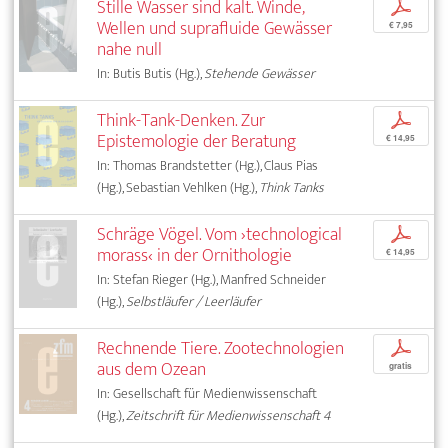
Stille Wasser sind kalt. Winde,
p
Wellen und suprafluide Gewässer
€ 7,95
nahe null
In: Butis Butis (Hg.),
Stehende Gewässer
Think-Tank-Denken. Zur
p
Epistemologie der Beratung
€ 14,95
In: Thomas Brandstetter (Hg.), Claus Pias
(Hg.), Sebastian Vehlken (Hg.),
Think Tanks
Schräge Vögel. Vom ›technological
p
morass‹ in der Ornithologie
€ 14,95
In: Stefan Rieger (Hg.), Manfred Schneider
(Hg.),
Selbstläufer / Leerläufer
Rechnende Tiere. Zootechnologien
p
aus dem Ozean
gratis
In: Gesellschaft für Medienwissenschaft
(Hg.),
Zeitschrift für Medienwissenschaft 4