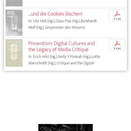
...und die Cookies löschen!
p
€ 7,95
In: Ute Holl (Hg.), Claus Pias (Hg.), Burkhardt
Wolf (Hg.),
Gespenster des Wissens
Presentism: Digital Cultures and
p
the Legacy of Media Critique
€ 9,95
In: Erich Hörl (Hg.), Nelly Y. Pinkrah (Hg.), Lotte
Warnsholdt (Hg.),
Critique and the Digital