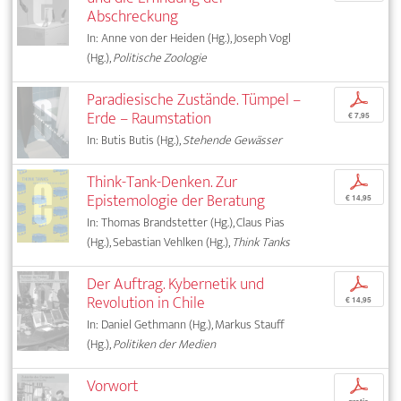
Abschreckung
In: Anne von der Heiden (Hg.), Joseph Vogl
(Hg.),
Politische Zoologie
Paradiesische Zustände. Tümpel –
p
Erde – Raumstation
€ 7,95
In: Butis Butis (Hg.),
Stehende Gewässer
Think-Tank-Denken. Zur
p
Epistemologie der Beratung
€ 14,95
In: Thomas Brandstetter (Hg.), Claus Pias
(Hg.), Sebastian Vehlken (Hg.),
Think Tanks
Der Auftrag. Kybernetik und
p
Revolution in Chile
€ 14,95
In: Daniel Gethmann (Hg.), Markus Stauff
(Hg.),
Politiken der Medien
Vorwort
p