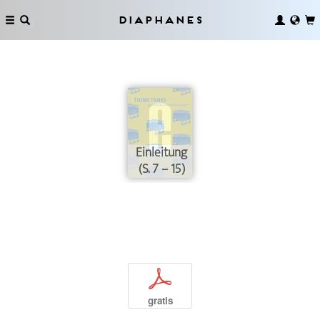
Diaphanes
Einleitung
(S. 7 – 15)
p
gratis