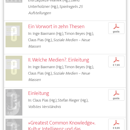
Eva Laquièze-Waniek (Hg.), David
Unterholzner (Hg.),
Spielregeln. 25
Aufstellungen
Ein Vorwort in zehn Thesen
p
gratis
In: Inge Baxmann (Hg.), Timon Beyes (Hg.),
Claus Pias (Hg.),
Soziale Medien – Neue
Massen
II. Welche Medien?. Einleitung
p
€ 7,95
In: Inge Baxmann (Hg.), Timon Beyes (Hg.),
Claus Pias (Hg.),
Soziale Medien – Neue
Massen
Einleitung
p
gratis
In: Claus Pias (Hg.), Stefan Rieger (Hg.),
Vollstes Verständnis
»Greatest Common Knowledge«.
p
Kultur, Intelligenz und das
€ 9,95