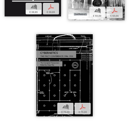
b
p
b
p
€ 39,95
€ 39,95
€ 50,00
€ 50,00
b
p
€ 75,00
€ 75,00