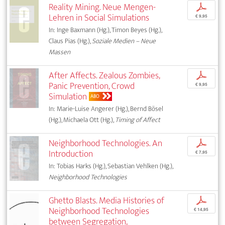
Reality Mining. Neue Mengen-
p
Lehren in Social Simulations
€ 9,95
In: Inge Baxmann (Hg.), Timon Beyes (Hg.),
Claus Pias (Hg.),
Soziale Medien – Neue
Massen
After Affects. Zealous Zombies,
p
Panic Prevention, Crowd
€ 9,95
Simulation
ABO
In: Marie-Luise Angerer (Hg.), Bernd Bösel
(Hg.), Michaela Ott (Hg.),
Timing of Affect
Neighborhood Technologies. An
p
Introduction
€ 7,95
In: Tobias Harks (Hg.), Sebastian Vehlken (Hg.),
Neighborhood Technologies
Ghetto Blasts. Media Histories of
p
Neighborhood Technologies
€ 14,95
between Segregation,