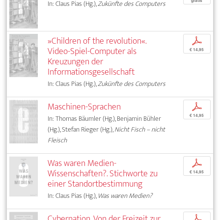
gratis
In: Claus Pias (Hg.),
Zukünfte des Computers
»Children of the revolution«.
p
Video-Spiel-Computer als
€ 14,95
Kreuzungen der
Informationsgesellschaft
In: Claus Pias (Hg.),
Zukünfte des Computers
Maschinen-Sprachen
p
€ 14,95
In: Thomas Bäumler (Hg.), Benjamin Bühler
(Hg.), Stefan Rieger (Hg.),
Nicht Fisch – nicht
Fleisch
Was waren Medien-
p
Wissenschaften?. Stichworte zu
€ 14,95
einer Standortbestimmung
In: Claus Pias (Hg.),
Was waren Medien?
Cybernation. Von der Freizeit zur
p