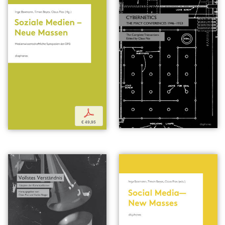
p
€ 49,95