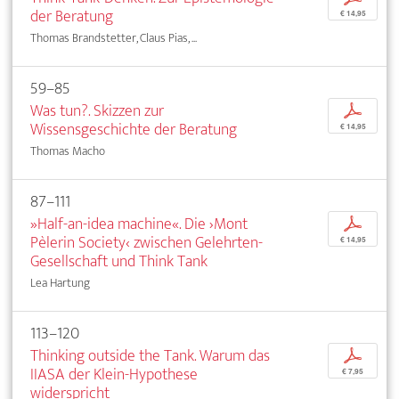
der Beratung
€ 14,95
Thomas Brandstetter, Claus Pias, ...
59–85
Was tun?. Skizzen zur
p
Wissensgeschichte der Beratung
€ 14,95
Thomas Macho
87–111
»Half-an-idea machine«. Die ›Mont
p
Pèlerin Society‹ zwischen Gelehrten-
€ 14,95
Gesellschaft und Think Tank
Lea Hartung
113–120
Thinking outside the Tank. Warum das
p
IIASA der Klein-Hypothese
€ 7,95
widerspricht