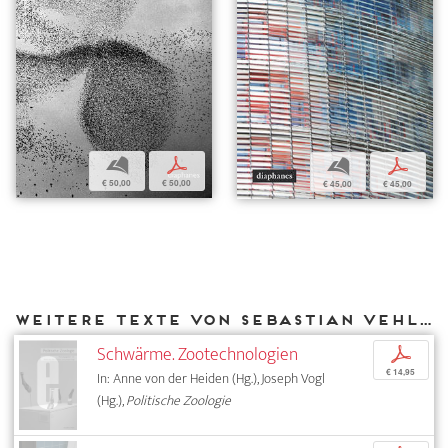
b
p
b
p
€ 50,00
€ 50,00
€ 45,00
€ 45,00
Weitere Texte von Sebastian Vehlken bei DIAPHANES
Schwärme. Zootechnologien
p
€ 14,95
In: Anne von der Heiden (Hg.), Joseph Vogl
(Hg.),
Politische Zoologie