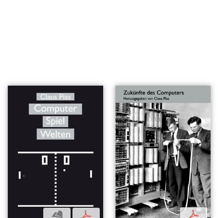
p
b
p