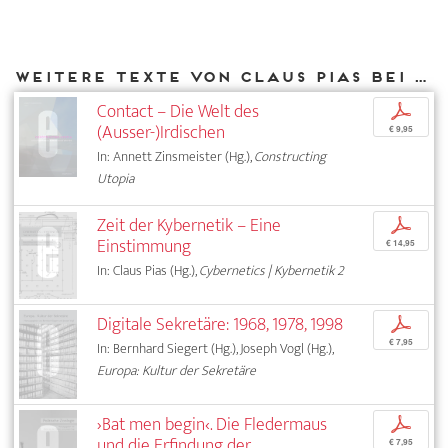
Weitere Texte von Claus Pias bei DIAPHANES
Contact – Die Welt des
p
(Ausser-)Irdischen
€ 9,95
In: Annett Zinsmeister (Hg.),
Constructing
Utopia
Zeit der Kybernetik – Eine
p
Einstimmung
€ 14,95
In: Claus Pias (Hg.),
Cybernetics | Kybernetik 2
Digitale Sekretäre: 1968, 1978, 1998
p
€ 7,95
In: Bernhard Siegert (Hg.), Joseph Vogl (Hg.),
Europa: Kultur der Sekretäre
›Bat men begin‹. Die Fledermaus
p
und die Erfindung der
€ 7,95