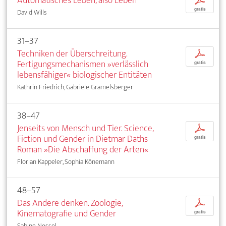
Automatisches Leben, also Leben
p
gratis
David Wills
31–37
Techniken der Überschreitung.
p
Fertigungsmechanismen »verlässlich
gratis
lebensfähiger« biologischer Entitäten
Kathrin Friedrich, Gabriele Gramelsberger
38–47
Jenseits von Mensch und Tier. Science,
p
Fiction und Gender in Dietmar Daths
gratis
Roman »Die Abschaffung der Arten«
Florian Kappeler, Sophia Könemann
48–57
Das Andere denken. Zoologie,
p
Kinematografie und Gender
gratis
Sabine Nessel