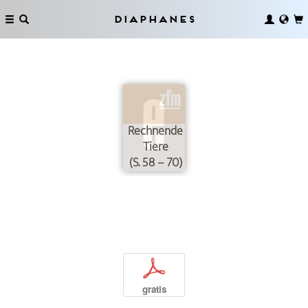
Diaphanes
Rechnende
Tiere
(S. 58 – 70)
p
gratis