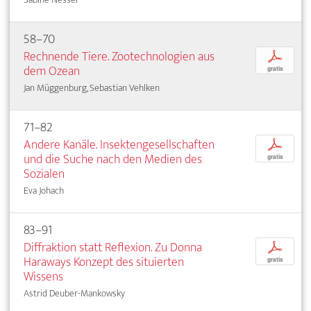
58–70
Rechnende Tiere. Zootechnologien aus
p
dem Ozean
gratis
Jan Müggenburg, Sebastian Vehlken
71–82
Andere Kanäle. Insektengesellschaften
p
und die Suche nach den Medien des
gratis
Sozialen
Eva Johach
83–91
Diffraktion statt Reflexion. Zu Donna
p
Haraways Konzept des situierten
gratis
Wissens
Astrid Deuber-Mankowsky