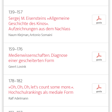
139–157
Sergej M. Eisensteins »Allgemeine
p
Geschichte des Kinos«.
gratis
Aufzeichnungen aus dem Nachlass
Naum Klejman, Antonio Somaini
159–176
Medienwissenschaften. Diagnose
p
einer gescheiterten Form
gratis
Geert Lovink
178–182
»Oh, Oh, Oh, let's count some more.«.
p
Hochschulrankings als mediale Form
gratis
Ralf Adelmann