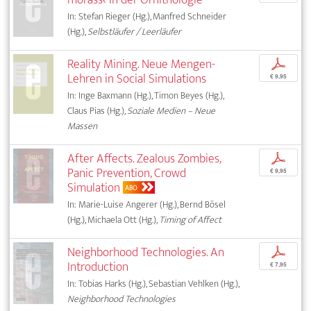
In: Stefan Rieger (Hg.), Manfred Schneider
(Hg.),
Selbstläufer / Leerläufer
Reality Mining. Neue Mengen-
p
Lehren in Social Simulations
€ 9,95
In: Inge Baxmann (Hg.), Timon Beyes (Hg.),
Claus Pias (Hg.),
Soziale Medien – Neue
Massen
After Affects. Zealous Zombies,
p
Panic Prevention, Crowd
€ 9,95
Simulation
ABO
In: Marie-Luise Angerer (Hg.), Bernd Bösel
(Hg.), Michaela Ott (Hg.),
Timing of Affect
Neighborhood Technologies. An
p
Introduction
€ 7,95
In: Tobias Harks (Hg.), Sebastian Vehlken (Hg.),
Neighborhood Technologies