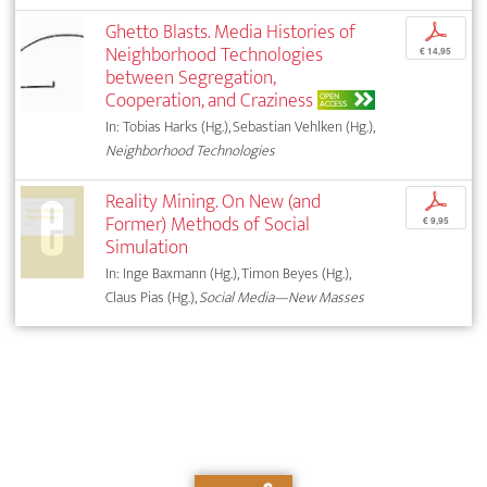
Ghetto Blasts. Media Histories of
p
Neighborhood Technologies
€ 14,95
between Segregation,
Cooperation, and Craziness
OPEN
ACCESS
In: Tobias Harks (Hg.), Sebastian Vehlken (Hg.),
Neighborhood Technologies
Reality Mining. On New (and
p
Former) Methods of Social
€ 9,95
Simulation
In: Inge Baxmann (Hg.), Timon Beyes (Hg.),
Claus Pias (Hg.),
Social Media—New Masses