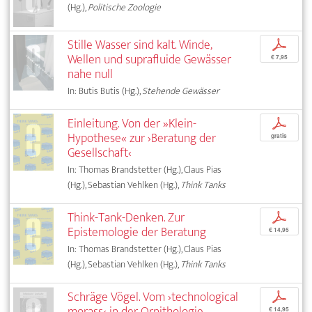
(Hg.),
Politische Zoologie
Stille Wasser sind kalt. Winde,
p
Wellen und suprafluide Gewässer
€ 7,95
nahe null
In: Butis Butis (Hg.),
Stehende Gewässer
Einleitung. Von der »Klein-
p
Hypothese« zur ›Beratung der
gratis
Gesellschaft‹
In: Thomas Brandstetter (Hg.), Claus Pias
(Hg.), Sebastian Vehlken (Hg.),
Think Tanks
Think-Tank-Denken. Zur
p
Epistemologie der Beratung
€ 14,95
In: Thomas Brandstetter (Hg.), Claus Pias
(Hg.), Sebastian Vehlken (Hg.),
Think Tanks
Schräge Vögel. Vom ›technological
p
morass‹ in der Ornithologie
€ 14,95