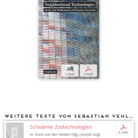
b
p
€ 45,00
€ 45,00
Weitere Texte von Sebastian Vehlken bei DIAPHANES
Schwärme. Zootechnologien
p
€ 14,95
In: Anne von der Heiden (Hg.), Joseph Vogl