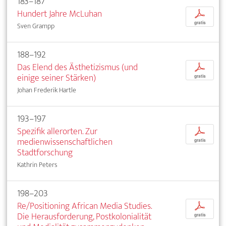
183–187
Hundert Jahre McLuhan
p
gratis
Sven Grampp
188–192
Das Elend des Ästhetizismus (und
p
einige seiner Stärken)
gratis
Johan Frederik Hartle
193–197
Spezifik allerorten. Zur
p
medienwissenschaftlichen
gratis
Stadtforschung
Kathrin Peters
198–203
Re/Positioning African Media Studies.
p
Die Herausforderung, Postkolonialität
gratis