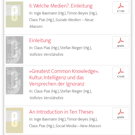
II. Welche Medien?. Einleitung
p
€ 7,95
In: Inge Baxmann (Hg.), Timon Beyes (Hg.),
Claus Pias (Hg.),
Soziale Medien – Neue
Massen
Einleitung
p
gratis
In: Claus Pias (Hg.), Stefan Rieger (Hg.),
Vollstes Verständnis
»Greatest Common Knowledge«.
p
Kultur, Intelligenz und das
€ 9,95
Versprechen der Ignoranz
In: Claus Pias (Hg.), Stefan Rieger (Hg.),
Vollstes Verständnis
An Introduction in Ten Theses
p
gratis
In: Inge Baxmann (Hg.), Timon Beyes (Hg.),
Claus Pias (Hg.),
Social Media—New Masses