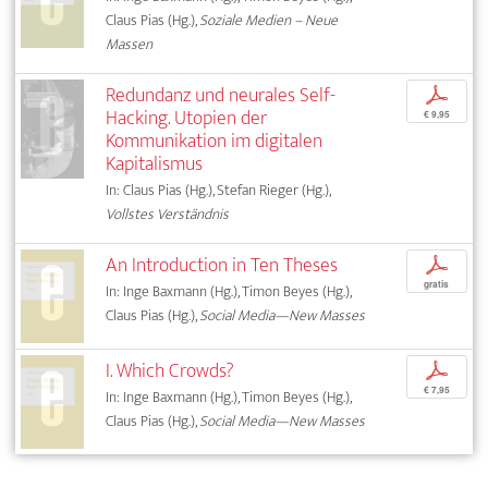
Claus Pias (Hg.),
Soziale Medien – Neue
Massen
Redundanz und neurales Self-
p
Hacking. Utopien der
€ 9,95
Kommunikation im digitalen
Kapitalismus
In: Claus Pias (Hg.), Stefan Rieger (Hg.),
Vollstes Verständnis
An Introduction in Ten Theses
p
gratis
In: Inge Baxmann (Hg.), Timon Beyes (Hg.),
Claus Pias (Hg.),
Social Media—New Masses
I. Which Crowds?
p
€ 7,95
In: Inge Baxmann (Hg.), Timon Beyes (Hg.),
Claus Pias (Hg.),
Social Media—New Masses