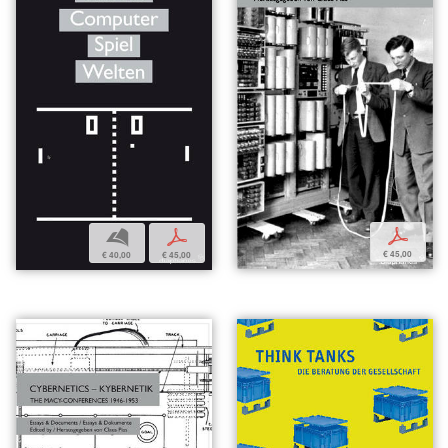
p
b
p
€ 45,00
€ 40,00
€ 45,00