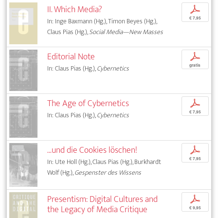
II. Which Media?
p
€ 7,95
In: Inge Baxmann (Hg.), Timon Beyes (Hg.),
Claus Pias (Hg.),
Social Media—New Masses
Editorial Note
p
gratis
In: Claus Pias (Hg.),
Cybernetics
The Age of Cybernetics
p
€ 7,95
In: Claus Pias (Hg.),
Cybernetics
...und die Cookies löschen!
p
€ 7,95
In: Ute Holl (Hg.), Claus Pias (Hg.), Burkhardt
Wolf (Hg.),
Gespenster des Wissens
Presentism: Digital Cultures and
p
the Legacy of Media Critique
€ 9,95