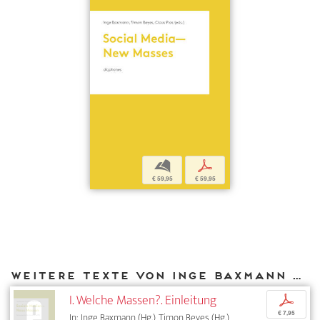
b
p
€ 59,95
€ 59,95
Weitere Texte von Inge Baxmann bei DIAPHANES
I. Welche Massen?. Einleitung
p
€ 7,95
In: Inge Baxmann (Hg.), Timon Beyes (Hg.),