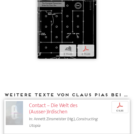
b
p
€ 75,00
€ 75,00
Weitere Texte von Claus Pias bei DIAPHANES
Contact – Die Welt des
p
(Ausser-)Irdischen
€ 9,95
In: Annett Zinsmeister (Hg.),
Constructing
Utopia