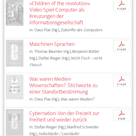
»Children of the revolution«.
p
Video-Spiel-Computer als
€ 14,95
Kreuzungen der
Informationsgesellschaft
In: Claus Pias (Hg.),
Zukünfte des Computers
Maschinen-Sprachen
p
€ 14,95
In: Thomas Bäumler (Hg.), Benjamin Bühler
(Hg.), Stefan Rieger (Hg.),
Nicht Fisch – nicht
Fleisch
Was waren Medien-
p
Wissenschaften?. Stichworte zu
€ 14,95
einer Standortbestimmung
In: Claus Pias (Hg.),
Was waren Medien?
Cybernation. Von der Freizeit zur
p
Freiheit und wieder zurück
€ 9,95
In: Stefan Rieger (Hg.), Manfred Schneider
(Hg.),
Selbstläufer / Leerläufer