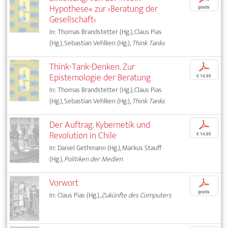
Hypothese« zur ›Beratung der
gratis
Gesellschaft‹
In: Thomas Brandstetter (Hg.), Claus Pias
(Hg.), Sebastian Vehlken (Hg.),
Think Tanks
Think-Tank-Denken. Zur
p
Epistemologie der Beratung
€ 14,95
In: Thomas Brandstetter (Hg.), Claus Pias
(Hg.), Sebastian Vehlken (Hg.),
Think Tanks
Der Auftrag. Kybernetik und
p
Revolution in Chile
€ 14,95
In: Daniel Gethmann (Hg.), Markus Stauff
(Hg.),
Politiken der Medien
Vorwort
p
gratis
In: Claus Pias (Hg.),
Zukünfte des Computers