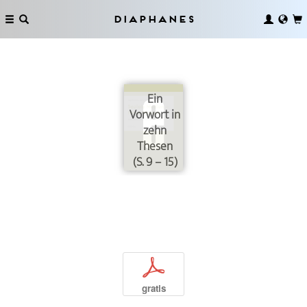
Diaphanes
Ein
Vorwort in
zehn
Thesen
(S. 9 – 15)
p
gratis