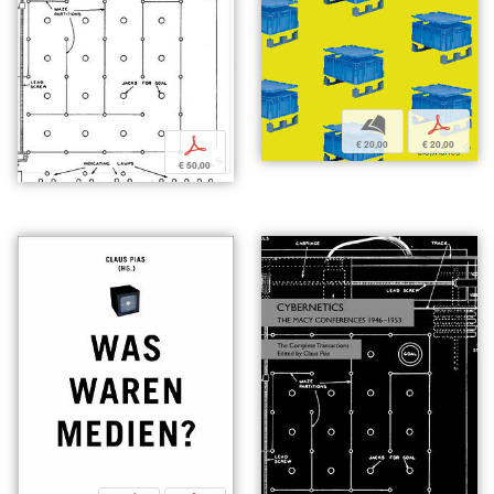
b
p
p
€ 20,00
€ 20,00
€ 50,00