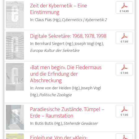
Zeit der Kybernetik – Eine
p
Einstimmung
€ 14,95
In: Claus Pias (Hg.),
Cybernetics | Kybernetik 2
Digitale Sekretäre: 1968, 1978, 1998
p
€ 7,95
In: Bernhard Siegert (Hg.), Joseph Vogl (Hg.),
Europa: Kultur der Sekretäre
›Bat men begin‹. Die Fledermaus
p
und die Erfindung der
€ 7,95
Abschreckung
In: Anne von der Heiden (Hg.), Joseph Vogl
(Hg.),
Politische Zoologie
Paradiesische Zustände. Tümpel –
p
Erde – Raumstation
€ 7,95
In: Butis Butis (Hg.),
Stehende Gewässer
Einleitung. Von der »Klein-
p