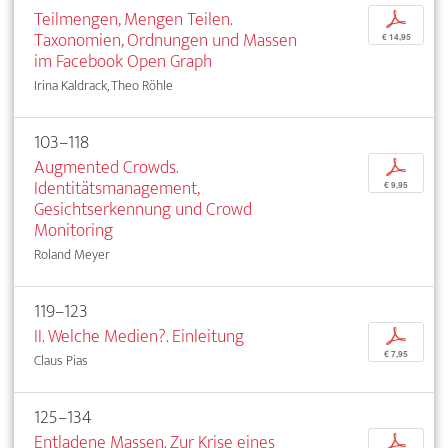
Teilmengen, Mengen Teilen.
p
Taxonomien, Ordnungen und Massen
€ 14,95
im Facebook Open Graph
Irina Kaldrack, Theo Röhle
103–118
Augmented Crowds.
p
Identitätsmanagement,
€ 9,95
Gesichtserkennung und Crowd
Monitoring
Roland Meyer
119–123
II. Welche Medien?. Einleitung
p
€ 7,95
Claus Pias
125–134
Entladene Massen. Zur Krise eines
p