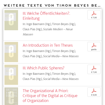
Weitere Texte von Timon Beyes bei DIAPHANES
III. Welche Öffentlichkeiten?.
p
Einleitung
€ 7,95
In: Inge Baxmann (Hg.), Timon Beyes (Hg.),
Claus Pias (Hg.),
Soziale Medien – Neue
Massen
An Introduction in Ten Theses
p
gratis
In: Inge Baxmann (Hg.), Timon Beyes (Hg.),
Claus Pias (Hg.),
Social Media—New Masses
III. Which Public Spheres?
p
€ 7,95
In: Inge Baxmann (Hg.), Timon Beyes (Hg.),
Claus Pias (Hg.),
Social Media—New Masses
The Organizational A Priori:
p
Critique of the Digital as Critique
€ 9,95
of Organization