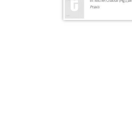
In: Michel Chaouli (Hg.), J
Praxis