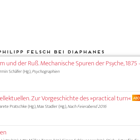
Philipp Felsch bei DIAPHANES
ärm und der Ruß. Mechanische Spuren der Psyche, 1875 
Armin Schäfer (Hg.),
Psychographien
tellektuellen. Zur Vorgeschichte des »practical turn«
ABO
garete Pratschke (Hg.), Max Stadler (Hg.),
Nach Feierabend 2016
hen