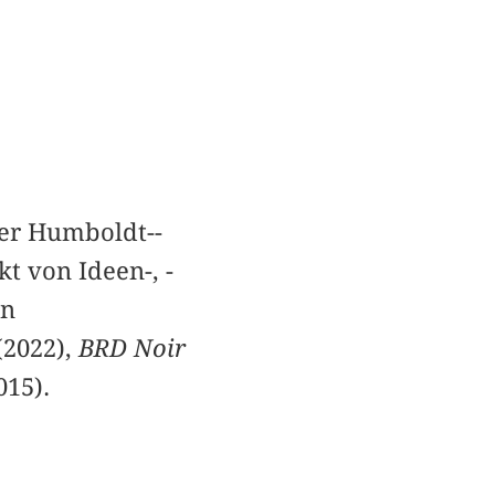
ner Humboldt-­
t von Ideen-, ­
en
(2022),
BRD Noir
015).