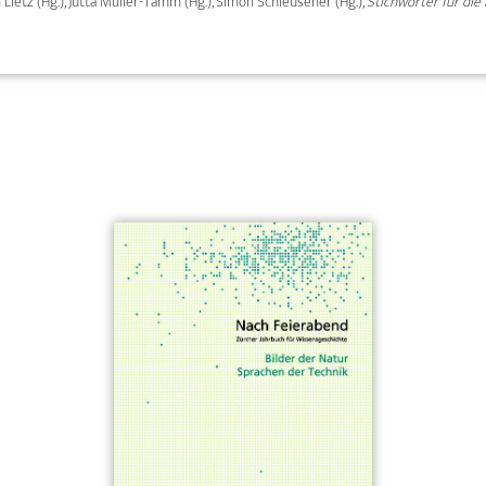
an Lietz (Hg.), Jutta Müller-Tamm (Hg.), Simon Schleusener (Hg.),
Stichwörter für die 