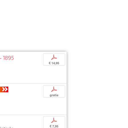
– 1895
p
€ 14,95
p
gratis
p
€ 7,95