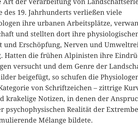
e Art der Verarbeitung von Landschaftserl
e des 19. Jahrhunderts verließen viele
logen ihre urbanen Arbeitsplätze, verwan
chaft und stellten dort ihre physiologisch
aft und Erschöpfung, Nerven und Umweltre
. Hatten die frühen Alpinisten ihre Eindr
igen versucht und dem Genre der Landsch
ilder beigefügt, so schufen die Physiologen
Kategorie von Schriftzeichen – zittrige Ku
 krakelige Notizen, in denen der Anspruc
r psychophysischen Realität der Extremb
imulierende Mélange bildete.