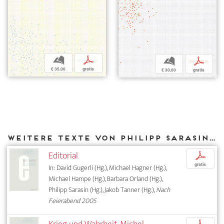
b
p
b
p
€ 35,00
gratis
€ 30,00
gratis
Weitere Texte von Philipp Sarasin bei DIAPHANES
Editorial
p
gratis
In: David Gugerli (Hg.), Michael Hagner (Hg.),
Michael Hampe (Hg.), Barbara Orland (Hg.),
Philipp Sarasin (Hg.), Jakob Tanner (Hg.),
Nach
Feierabend 2005