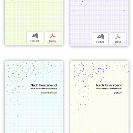
b
p
b
p
€ 30,00
gratis
€ 30,00
gratis