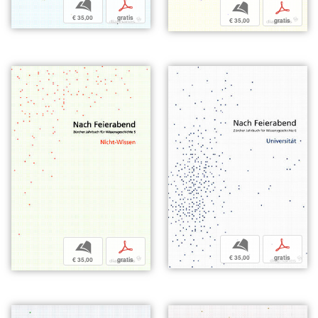
b
p
b
p
€ 35,00
gratis
€ 35,00
gratis
b
p
b
p
€ 35,00
gratis
€ 35,00
gratis