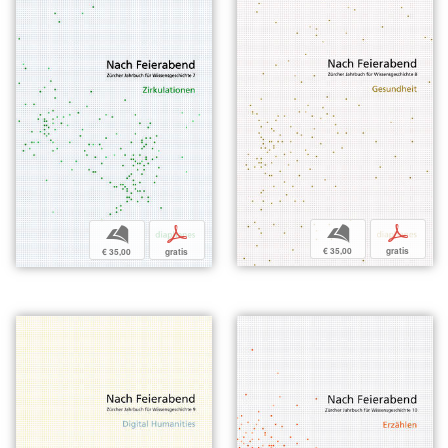
b
p
b
p
€ 35,00
gratis
€ 35,00
gratis