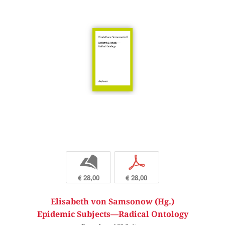
b
p
€ 28,00
€ 28,00
Elisabeth von Samsonow (Hg.)
Epidemic Subjects—Radical Ontology