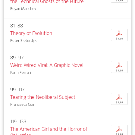
the Technical Ghosts of the Future
€ 9,95
Boyan Manchev
81–88
Theory of Evolution
p
€ 7,95
Peter Sloterdijk
89–97
Weird Wired Viral: A Graphic Novel
p
€ 7,95
Karin Ferrari
99–117
Tearing the Neoliberal Subject
p
€ 9,95
Francesca Coin
119–133
The American Girl and the Horror of
p
€ 9,95