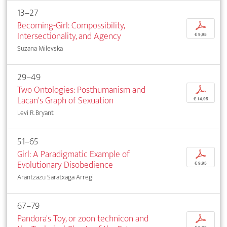
13–27
Becoming-Girl: Compossibility,
p
Intersectionality, and Agency
€ 9,95
Suzana Milevska
29–49
Two Ontologies: Posthumanism and
p
Lacan's Graph of Sexuation
€ 14,95
Levi R. Bryant
51–65
Girl: A Paradigmatic Example of
p
Evolutionary Disobedience
€ 9,95
Arantzazu Saratxaga Arregi
67–79
Pandora's Toy, or zoon technicon and
p