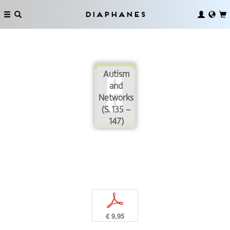
Diaphanes
Autism
and
Networks
(S. 135 –
147)
p
€ 9,95