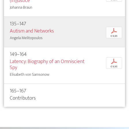
(In)Justice
Johanna Braun
135–147
Autism and Networks
p
€ 9,95
Angela Melitopoulos
149–164
Latency: Biography of an Omniscient
p
Spy
€ 9,95
Elisabeth von Samsonow
165–167
Contributors