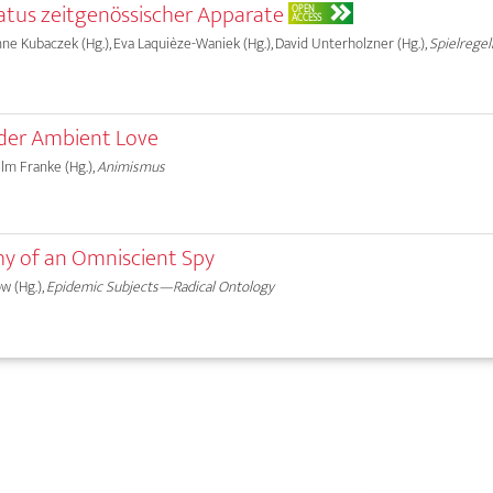
tus zeitgenössischer Apparate
OPEN
ACCESS
anne Kubaczek (Hg.), Eva Laquièze-Waniek (Hg.), David Unterholzner (Hg.),
Spielregel
oder Ambient Love
elm Franke (Hg.),
Animismus
hy of an Omniscient Spy
w (Hg.),
Epidemic Subjects—Radical Ontology