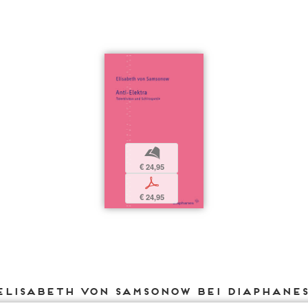
b
€ 24,95
p
€ 24,95
Elisabeth von Samsonow bei DIAPHANE