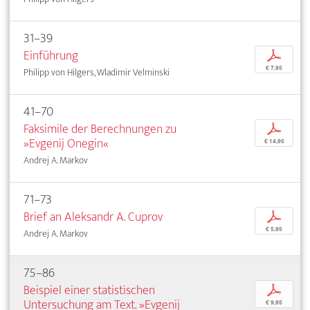
31–39
Einführung
p
€ 7,95
Philipp von Hilgers, Wladimir Velminski
41–70
Faksimile der Berechnungen zu
p
»Evgenij Onegin«
€ 14,95
Andrej A. Markov
71–73
Brief an Aleksandr A. Cuprov
p
€ 5,95
Andrej A. Markov
75–86
Beispiel einer statistischen
p
Untersuchung am Text. »Evgenij
€ 9,95