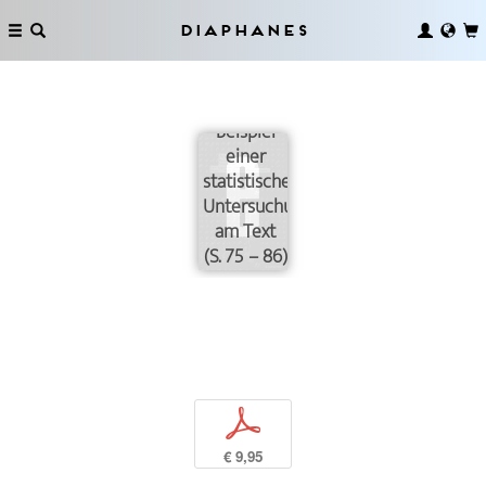
Diaphanes
Beispiel
einer
statistischen
Untersuchung
am Text
(S. 75 – 86)
p
€ 9,95