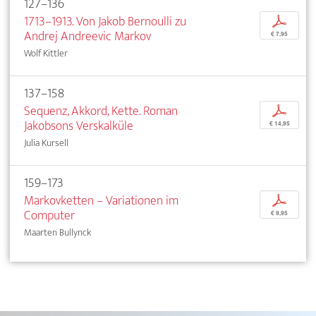
127–136
1713–1913. Von Jakob Bernoulli zu
p
Andrej Andreevic Markov
€ 7,95
Wolf Kittler
137–158
Sequenz, Akkord, Kette. Roman
p
Jakobsons Verskalküle
€ 14,95
Julia Kursell
159–173
Markovketten – Variationen im
p
Computer
€ 9,95
Maarten Bullynck