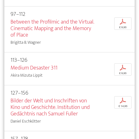
97–112
Between the Profilmic and the Virtual.
p
Cinematic Mapping and the Memory
€ 9,95
of Place
Brigitta B. Wagner
113–126
Medium Desaster 311
p
€ 9,95
Akira Mizuta Lippit
127–156
Bilder der Welt und Inschriften von
p
Kino und Geschichte. Institution und
€ 14,95
Gedächtnis nach Samuel Fuller
Daniel Eschkötter
157–178