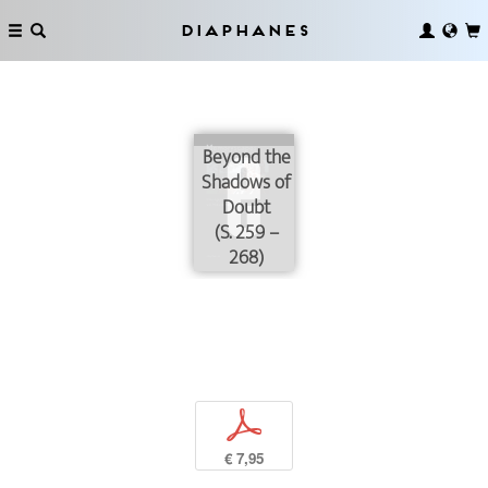
Diaphanes
Beyond the
Shadows of
Doubt
(S. 259 –
268)
p
€ 7,95