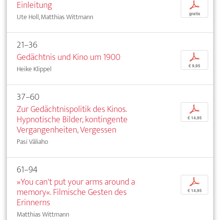
Einleitung
p
gratis
Ute Holl, Matthias Wittmann
21–36
Gedächtnis und Kino um 1900
p
€ 9,95
Heike Klippel
37–60
Zur Gedächtnispolitik des Kinos.
p
Hypnotische Bilder, kontingente
€ 14,95
Vergangenheiten, Vergessen
Pasi Väliaho
61–94
»You can't put your arms around a
p
memory«. Filmische Gesten des
€ 14,95
Erinnerns
Matthias Wittmann