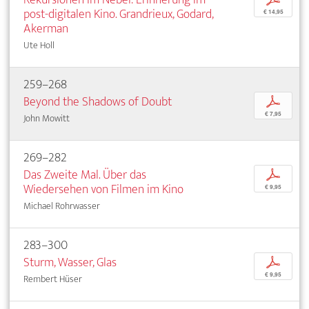
post-digitalen Kino. Grandrieux, Godard,
€ 14,95
Akerman
Ute Holl
259–268
Beyond the Shadows of Doubt
p
€ 7,95
John Mowitt
269–282
Das Zweite Mal. Über das
p
Wiedersehen von Filmen im Kino
€ 9,95
Michael Rohrwasser
283–300
Sturm, Wasser, Glas
p
€ 9,95
Rembert Hüser