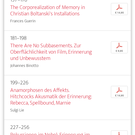
The Corporealization of Memory in
p
Christian Boltanski's Installations
€ 14,95
Frances Guerin
181–198
There Are No Subbasements. Zur
p
Oberflächlichkeit von Film, Erinnerung
€ 9,95
und Unbewusstem
Johannes Binotto
199–226
Anamorphosen des Affekts.
p
Hitchcocks Akusmatik der Erinnerung:
€ 14,95
Rebecca, Spellbound, Marnie
Sulgi Lie
227–256
Rekursionen im Nebel: Erinnerung im
p