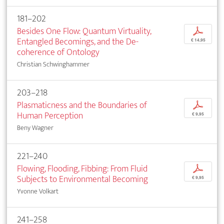
181–202
Besides One Flow: Quantum Virtuality,
p
Entangled Becomings, and the De-
€ 14,95
coherence of Ontology
Christian Schwinghammer
203–218
Plasmaticness and the Boundaries of
p
Human Perception
€ 9,95
Beny Wagner
221–240
Flowing, Flooding, Fibbing: From Fluid
p
Subjects to Environmental Becoming
€ 9,95
Yvonne Volkart
241–258