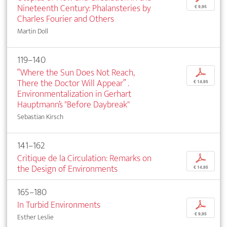
Nineteenth Century: Phalansteries by
€ 9,95
Charles Fourier and Others
Martin Doll
119–140
“Where the Sun Does Not Reach,
p
There the Doctor Will Appear” .
€ 14,95
Environmentalization in Gerhart
Hauptmann’s "Before Daybreak"
Sebastian Kirsch
141–162
Critique de la Circulation: Remarks on
p
the Design of Environments
€ 14,95
165–180
In Turbid Environments
p
€ 9,95
Esther Leslie