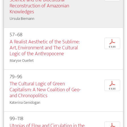
Reconstruction of Amazonian
Knowledges
Ursula Biemann
57–68
A Realist Aesthetic of the Sublime:
p
Art, Environment and The Cultural
€ 9,95
Logic of the Anthropocene
Maryse Ouellet
79–96
The Cultural Logic of Green
p
Capitalism: A New Coalition of Geo-
€ 9,95
and Chronopolitics
Katerina Genidogan
99–118
Utopias of Flow and Circulation in the
p