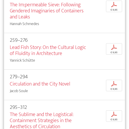
The Im:permeable Sieve: Following
p
Gendered Imaginaries of Containers
€ 9,95
and Leaks
Hannah Schmedes
259–276
Lead Fish Story: On the Cultural Logic
p
of Fluidity in Architecture
€ 9,95
Yannick Schütte
279–294
Circulation and the City Novel
p
€ 9,95
Jacob Soule
295–312
The Sublime and the Logistical:
p
Containment Strategies in the
€ 9,95
Aesthetics of Circulation