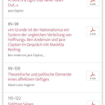
»There is a Light that Never Goes
p
Out...«
€ 5,95
Jace Clayton
89–98
»Im Grunde ist der Nationalismus ein
p
System der ungleichen Verteilung von
€ 5,95
Hoffnung«. Ben Anderson und Jace
Clayton im Gespräch mit Marietta
Kesting
Ben Anderson, Jace Clayton, ...
99–109
Theoretische und politische Elemente
p
eines affektiven Gefüges
€ 7,95
Marie-Luise Angerer
110–122
Splitting Selves
p