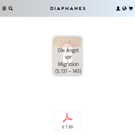
Diaphanes
Die Angst
vor
Migration
(S. 131 – 143)
p
€ 7,95