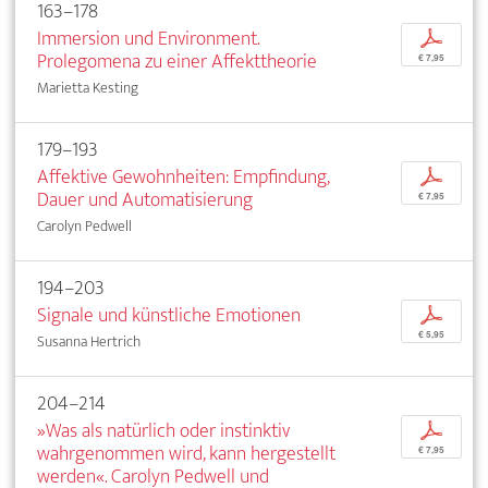
163–178
Immersion und Environment.
p
Prolegomena zu einer Affekttheorie
€ 7,95
Marietta Kesting
179–193
Affektive Gewohnheiten: Empfindung,
p
Dauer und Automatisierung
€ 7,95
Carolyn Pedwell
194–203
Signale und künstliche Emotionen
p
€ 5,95
Susanna Hertrich
204–214
»Was als natürlich oder instinktiv
p
wahrgenommen wird, kann hergestellt
€ 7,95
werden«. Carolyn Pedwell und