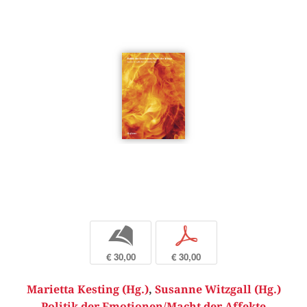
b
p
€ 30,00
€ 30,00
Marietta Kesting (Hg.)
,
Susanne Witzgall (Hg.)
Politik der Emotionen/Macht der Affekte