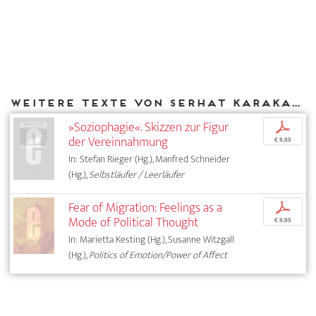
Weitere Texte von Serhat Karakayalı bei DIAPHANES
»Soziophagie«. Skizzen zur Figur
p
der Vereinnahmung
€ 9,95
In: Stefan Rieger (Hg.), Manfred Schneider
(Hg.),
Selbstläufer / Leerläufer
Fear of Migration: Feelings as a
p
Mode of Political Thought
€ 9,95
In: Marietta Kesting (Hg.), Susanne Witzgall
(Hg.),
Politics of Emotion/Power of Affect