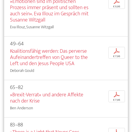
»Emotionen sind im politischen
p
Prozess immer präsent und sollten es
€ 5,95
auch sein«. Eva Illouz im Gespräch mit
Susanne Witzgall
Eva Illouz, Susanne Witzgall
49–64
Koalitionsfähig werden: Das perverse
p
Aufeinandertreffen von Queer to the
€ 7,95
Left und den Jesus People USA
Deborah Gould
65–82
»Brexit-Verrat« und andere Affekte
p
nach der Krise
€ 7,95
Ben Anderson
83–88