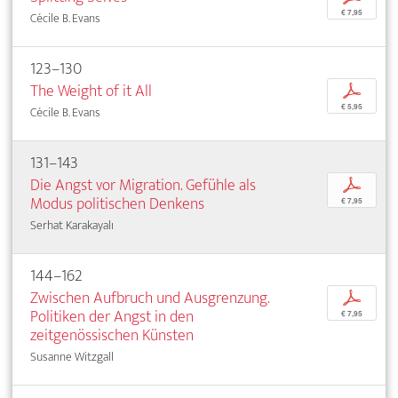
€ 7,95
Cécile B. Evans
123–130
The Weight of it All
p
€ 5,95
Cécile B. Evans
131–143
Die Angst vor Migration. Gefühle als
p
Modus politischen Denkens
€ 7,95
Serhat Karakayalı
144–162
Zwischen Aufbruch und Ausgrenzung.
p
Politiken der Angst in den
€ 7,95
zeitgenössischen Künsten
Susanne Witzgall