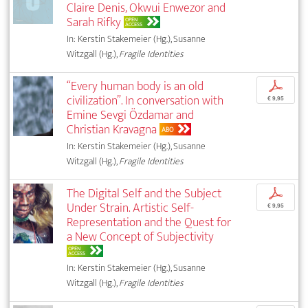
Claire Denis, Okwui Enwezor and
Sarah Rifky
OPEN
ACCESS
In: Kerstin Stakemeier (Hg.), Susanne
Witzgall (Hg.),
Fragile Identities
“Every human body is an old
p
civilization”. In conversation with
€ 9,95
Emine Sevgi Özdamar and
Christian Kravagna
ABO
In: Kerstin Stakemeier (Hg.), Susanne
Witzgall (Hg.),
Fragile Identities
The Digital Self and the Subject
p
Under Strain. Artistic Self-
€ 9,95
Representation and the Quest for
a New Concept of Subjectivity
OPEN
ACCESS
In: Kerstin Stakemeier (Hg.), Susanne
Witzgall (Hg.),
Fragile Identities