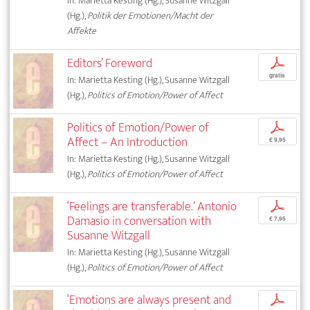
In: Marietta Kesting (Hg.), Susanne Witzgall
(Hg.),
Politik der Emotionen/Macht der
Affekte
Editors’ Foreword
p
gratis
In: Marietta Kesting (Hg.), Susanne Witzgall
(Hg.),
Politics of Emotion/Power of Affect
Politics of Emotion/Power of
p
Affect – An Introduction
€ 9,95
In: Marietta Kesting (Hg.), Susanne Witzgall
(Hg.),
Politics of Emotion/Power of Affect
‘Feelings are transferable.’ Antonio
p
Damasio in conversation with
€ 7,95
Susanne Witzgall
In: Marietta Kesting (Hg.), Susanne Witzgall
(Hg.),
Politics of Emotion/Power of Affect
‘Emotions are always present and
p