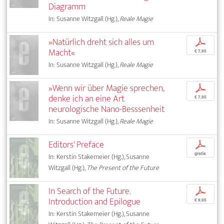
Diagramm
In: Susanne Witzgall (Hg.),
Reale Magie
»Natürlich dreht sich alles um
p
Macht«
€ 7,95
In: Susanne Witzgall (Hg.),
Reale Magie
»Wenn wir über Magie sprechen,
p
denke ich an eine Art
€ 7,95
neurologische Nano-Besssenheit
In: Susanne Witzgall (Hg.),
Reale Magie
Editors' Preface
p
gratis
In: Kerstin Stakemeier (Hg.), Susanne
Witzgall (Hg.),
The Present of the Future
In Search of the Future.
p
Introduction and Epilogue
€ 9,95
In: Kerstin Stakemeier (Hg.), Susanne