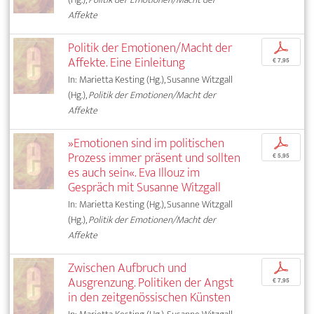
Affekte
Politik der Emotionen/Macht der
p
Affekte. Eine Einleitung
€ 7,95
In: Marietta Kesting (Hg.), Susanne Witzgall
(Hg.),
Politik der Emotionen/Macht der
Affekte
»Emotionen sind im politischen
p
Prozess immer präsent und sollten
€ 5,95
es auch sein«. Eva Illouz im
Gespräch mit Susanne Witzgall
In: Marietta Kesting (Hg.), Susanne Witzgall
(Hg.),
Politik der Emotionen/Macht der
Affekte
Zwischen Aufbruch und
p
Ausgrenzung. Politiken der Angst
€ 7,95
in den zeitgenössischen Künsten