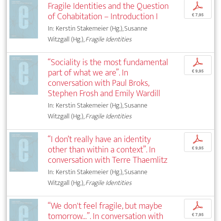
Fragile Identities and the Question
p
of Cohabitation – Introduction I
€ 7,95
In: Kerstin Stakemeier (Hg.), Susanne
Witzgall (Hg.),
Fragile Identities
“Sociality is the most fundamental
p
part of what we are”. In
€ 9,95
conversation with Paul Broks,
Stephen Frosh and Emily Wardill
In: Kerstin Stakemeier (Hg.), Susanne
Witzgall (Hg.),
Fragile Identities
“I don’t really have an identity
p
other than within a context”. In
€ 9,95
conversation with Terre Thaemlitz
In: Kerstin Stakemeier (Hg.), Susanne
Witzgall (Hg.),
Fragile Identities
“We don't feel fragile, but maybe
p
tomorrow...”. In conversation with
€ 7,95