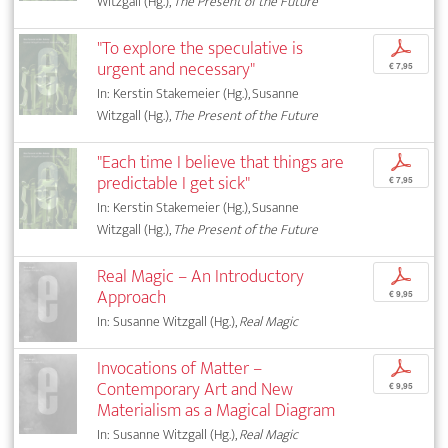
Witzgall (Hg.),
The Present of the Future
"To explore the speculative is
p
urgent and necessary"
€ 7,95
In: Kerstin Stakemeier (Hg.), Susanne
Witzgall (Hg.),
The Present of the Future
"Each time I believe that things are
p
predictable I get sick"
€ 7,95
In: Kerstin Stakemeier (Hg.), Susanne
Witzgall (Hg.),
The Present of the Future
Real Magic – An Introductory
p
Approach
€ 9,95
In: Susanne Witzgall (Hg.),
Real Magic
Invocations of Matter –
p
Contemporary Art and New
€ 9,95
Materialism as a Magical Diagram
In: Susanne Witzgall (Hg.),
Real Magic