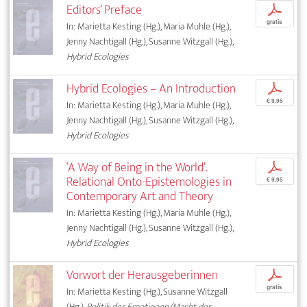
Editors’ Preface
p
gratis
In: Marietta Kesting (Hg.), Maria Muhle (Hg.),
Jenny Nachtigall (Hg.), Susanne Witzgall (Hg.),
Hybrid Ecologies
Hybrid Ecologies – An Introduction
p
€ 9,95
In: Marietta Kesting (Hg.), Maria Muhle (Hg.),
Jenny Nachtigall (Hg.), Susanne Witzgall (Hg.),
Hybrid Ecologies
‘A Way of Being in the World’.
p
Relational Onto-Epistemologies in
€ 9,95
Contemporary Art and Theory
In: Marietta Kesting (Hg.), Maria Muhle (Hg.),
Jenny Nachtigall (Hg.), Susanne Witzgall (Hg.),
Hybrid Ecologies
Vorwort der Herausgeberinnen
p
gratis
In: Marietta Kesting (Hg.), Susanne Witzgall
(Hg.),
Politik der Emotionen/Macht der