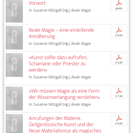
Vorwort
p
gratis
In: Susanne Witzgall (Hg.),
Reale Magie
Reale Magie – eine einleitende
p
Annäherung
€ 9,95
In: Susanne Witzgall (Hg.),
Reale Magie
»Kunst sollte dazu aufrufen,
p
Schamane oder Priester zu
€ 9,95
werden«
In: Susanne Witzgall (Hg.),
Reale Magie
»Wir müssen Magie als eine Form
p
der Wissenserlangung verstehen«
€ 7,95
In: Susanne Witzgall (Hg.),
Reale Magie
Anrufungen der Materie.
p
Zeitgenössische Kunst und der
€ 9,95
Neue Materialismus als magisches