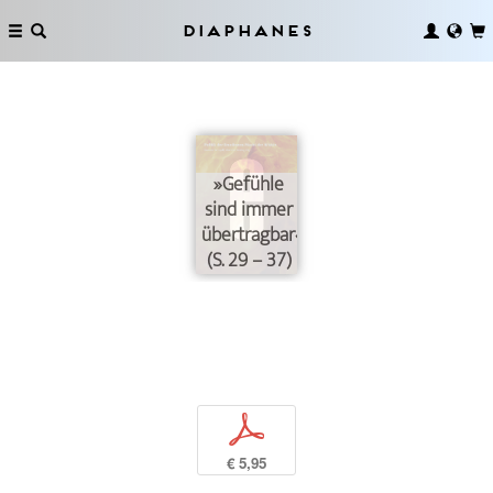
Diaphanes
»Gefühle
sind immer
übertragbar«
(S. 29 – 37)
p
€ 5,95