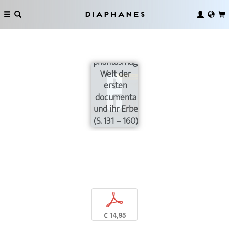
Diaphanes
Die
phantasmagorische
Welt der
ersten
documenta
und ihr Erbe
(S. 131 – 160)
p
€ 14,95