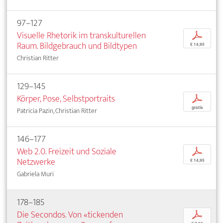
97–127
Visuelle Rhetorik im transkulturellen
p
Raum. Bildgebrauch und Bildtypen
€ 14,95
Christian Ritter
129–145
Körper, Pose, Selbstportraits
p
gratis
Patricia Pazin, Christian Ritter
146–177
Web 2.0. Freizeit und Soziale
p
Netzwerke
€ 14,95
Gabriela Muri
178–185
Die Secondos. Von «tickenden
p