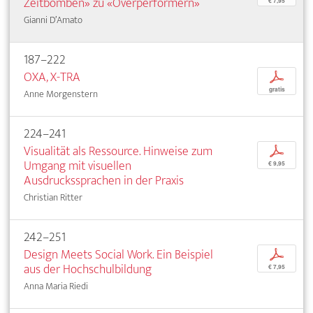
Zeitbomben» zu «Overperformern»
€ 7,95
Gianni D’Amato
187–222
OXA, X-TRA
p
gratis
Anne Morgenstern
224–241
Visualität als Ressource. Hinweise zum
p
Umgang mit visuellen
€ 9,95
Ausdruckssprachen in der Praxis
Christian Ritter
242–251
Design Meets Social Work. Ein Beispiel
p
aus der Hochschulbildung
€ 7,95
Anna Maria Riedi