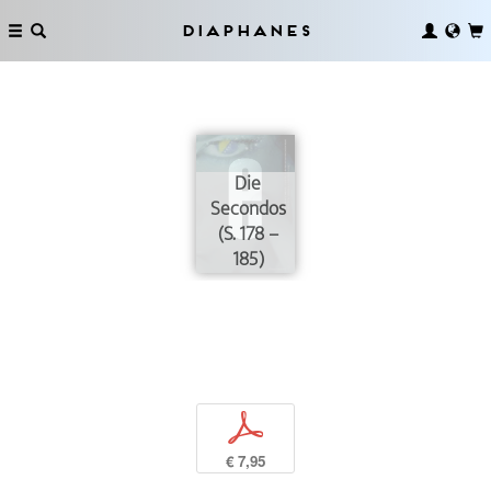
Diaphanes
Die
Secondos
(S. 178 –
185)
p
€ 7,95