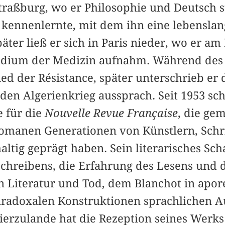
Straßburg, wo er Philosophie und Deutsch 
ennenlernte, mit dem ihn eine lebenslan
päter ließ er sich in Paris nieder, wo er 
udium der Medizin aufnahm. Während des 
ed der Résistance, später unterschrieb er
 den Algerienkrieg aussprach. Seit 1953 sc
e für die
Nouvelle Revue Française
, die ge
manen Generationen von Künstlern, Schri
ltig geprägt haben. Sein literarisches Sch
Schreibens, die Erfahrung des Lesens und 
Literatur und Tod, dem Blanchot in apor
adoxalen Konstruktionen sprachlichen A
ierzulande hat die Rezeption seines Werks