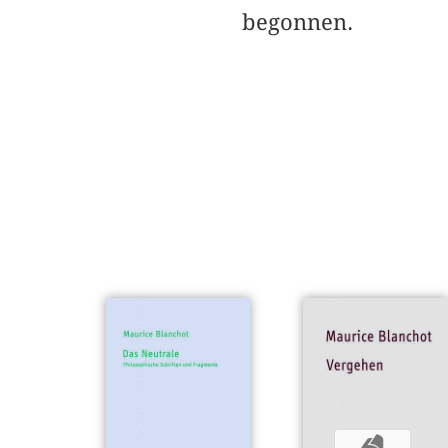
begonnen.
b