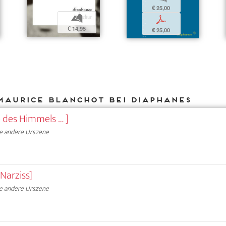
€ 25,00
b
p
€ 14,95
€ 25,00
Maurice Blanchot bei DIAPHANES
e des Himmels … ]
e andere Urszene
Narziss]
e andere Urszene