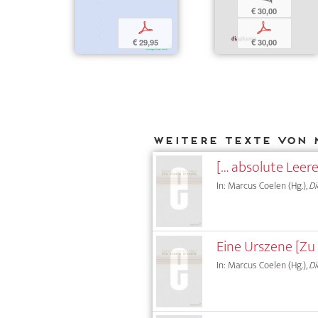
€ 30,00
p
p
€ 29,95
€ 30,00
Weitere Texte von 
[… absolute Leer
In: Marcus Coelen (Hg.),
Di
Eine Urszene [Zu 
In: Marcus Coelen (Hg.),
Di