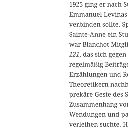
1925 ging er nach 
Emmanuel Levinas k
verbinden sollte. S
Sainte-Anne ein St
war Blanchot Mitgli
121
, das sich gegen
regelmäßig Beiträg
Erzählungen und Ro
Theoretikern nachha
prekäre Geste des 
Zusammenhang von 
Wendungen und par
verleihen suchte. H