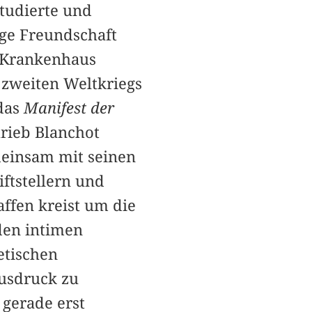
studierte und
ge Freundschaft
am Krankenhaus
zweiten Weltkriegs
 das
Manifest der
hrieb Blanchot
meinsam mit seinen
ftstellern und
affen kreist um die
den intimen
etischen
usdruck zu
 gerade erst