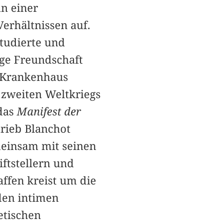
hn einer
erhältnissen auf.
studierte und
ge Freundschaft
am Krankenhaus
zweiten Weltkriegs
 das
Manifest der
hrieb Blanchot
meinsam mit seinen
ftstellern und
affen kreist um die
den intimen
etischen