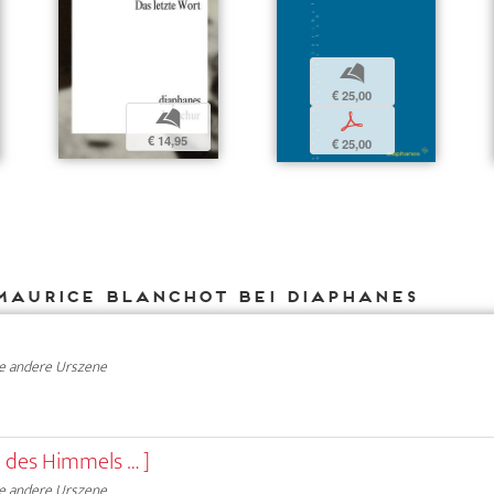
b
€ 25,00
b
p
€ 14,95
€ 25,00
Maurice Blanchot bei DIAPHANES
e andere Urszene
e des Himmels … ]
e andere Urszene