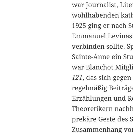
war Journalist, Lite
wohlhabenden katho
1925 ging er nach 
Emmanuel Levinas k
verbinden sollte. S
Sainte-Anne ein St
war Blanchot Mitgli
121
, das sich gegen
regelmäßig Beiträg
Erzählungen und Ro
Theoretikern nachha
prekäre Geste des 
Zusammenhang von 