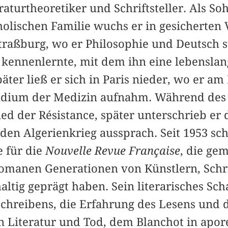
raturtheoretiker und Schriftsteller. Als So
lischen Familie wuchs er in gesicherten V
Straßburg, wo er Philosophie und Deutsch 
ennenlernte, mit dem ihn eine lebenslan
päter ließ er sich in Paris nieder, wo er 
udium der Medizin aufnahm. Während des 
ed der Résistance, später unterschrieb er
 den Algerienkrieg aussprach. Seit 1953 sc
e für die
Nouvelle Revue Française
, die ge
manen Generationen von Künstlern, Schri
ltig geprägt haben. Sein literarisches Sch
Schreibens, die Erfahrung des Lesens und 
Literatur und Tod, dem Blanchot in apor