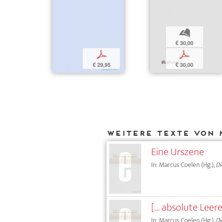
b
€ 30,00
p
p
€ 29,95
€ 30,00
Weitere Texte von 
Eine Urszene
In: Marcus Coelen (Hg.),
Di
[… absolute Leer
In: Marcus Coelen (Hg.),
Di