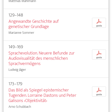
Matthias Mahlmann
129–148
Angewandte Geschichte auf
p
genetischer Grundlage
gratis
Marianne Sommer
149–169
Sprachevolution. Neuere Befunde zur
p
Audiovisualität des menschlichen
gratis
Sprachvermögens
Ludwig Jäger
173–179
Das Bild als Spiegel epistemischer
p
Tugenden. Lorraine Dastons und Peter
gratis
Galisons ›Objektivität‹
Arno Schubbach