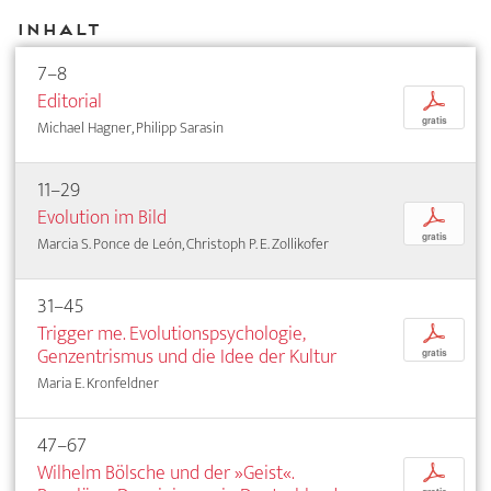
Inhalt
7–8
Editorial
p
gratis
Michael Hagner, Philipp Sarasin
11–29
Evolution im Bild
p
gratis
Marcia S. Ponce de León, Christoph P. E. Zollikofer
31–45
Trigger me. Evolutionspsychologie,
p
Genzentrismus und die Idee der Kultur
gratis
Maria E. Kronfeldner
47–67
Wilhelm Bölsche und der »Geist«.
p