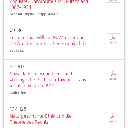
Populärer Darwinismus in Deutschland
gratis
1887–1934
Michael Hagner, Philipp Sarasin
69–86
Termitodoxa. William M. Wheeler und
p
die Aporien eugenischer Sexualpolitik
gratis
Eva Johach
87–103
Sozialdarwinistische Ideen und
p
»biologische Politik« in Taiwan. Japans
gratis
›double bind‹ um 1900
Nadin Heé
107–128
Naturgeschichte, Ethik und die
p
Theorie des Rechts
gratis