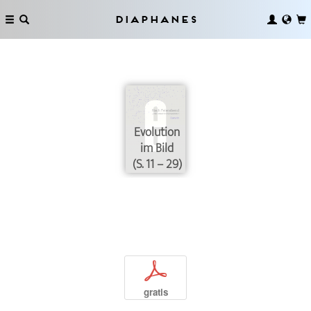
Diaphanes
Evolution
im Bild
(S. 11 – 29)
p
gratis