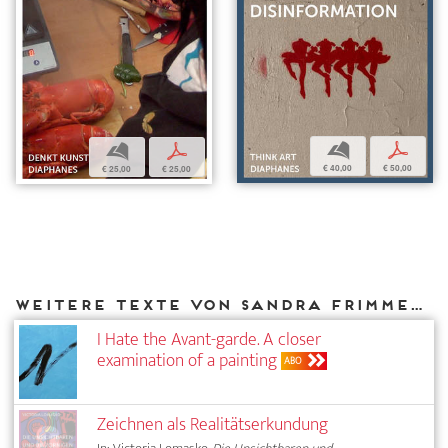
b
p
b
p
€ 40,00
€ 50,00
€ 25,00
€ 25,00
Weitere Texte von Sandra Frimmel bei DIAPHANES
I Hate the Avant-garde. A closer
examination of a painting
ABO
Zeichnen als Realitätserkundung