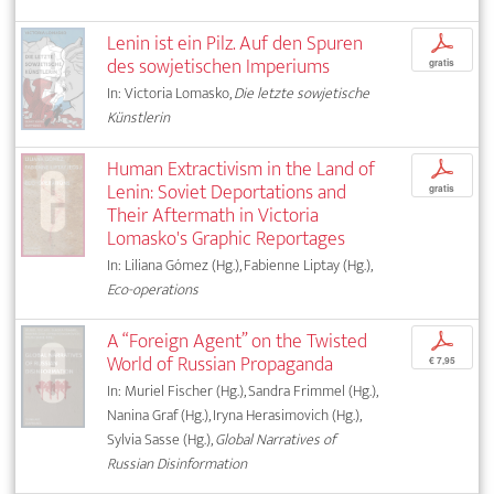
Lenin ist ein Pilz. Auf den Spuren
p
des sowjetischen Imperiums
gratis
In: Victoria Lomasko,
Die letzte sowjetische
Künstlerin
Human Extractivism in the Land of
p
Lenin: Soviet Deportations and
gratis
Their Aftermath in Victoria
Lomasko's Graphic Reportages
In: Liliana Gómez (Hg.), Fabienne Liptay (Hg.),
Eco-operations
A “Foreign Agent” on the Twisted
p
World of Russian Propaganda
€ 7,95
In: Muriel Fischer (Hg.), Sandra Frimmel (Hg.),
Nanina Graf (Hg.), Iryna Herasimovich (Hg.),
Sylvia Sasse (Hg.),
Global Narratives of
Russian Disinformation