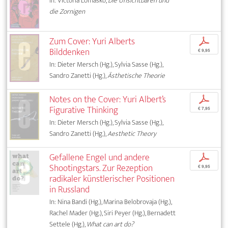
In: Victoria Lomasko,
Die Unsichtbaren und
die Zornigen
Zum Cover: Yuri Alberts
p
Bilddenken
€ 9,95
In: Dieter Mersch (Hg.), Sylvia Sasse (Hg.),
Sandro Zanetti (Hg.),
Ästhetische Theorie
Notes on the Cover: Yuri Albert’s
p
Figurative Thinking
€ 7,95
In: Dieter Mersch (Hg.), Sylvia Sasse (Hg.),
Sandro Zanetti (Hg.),
Aesthetic Theory
Gefallene Engel und andere
p
Shootingstars. Zur Rezeption
€ 9,95
radikaler künstlerischer Positionen
in Russland
In: Nina Bandi (Hg.), Marina Belobrovaja (Hg.),
Rachel Mader (Hg.), Siri Peyer (Hg.), Bernadett
Settele (Hg.),
What can art do?