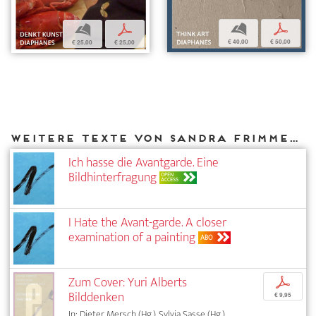
b
p
b
p
€ 40,00
€ 50,00
€ 25,00
€ 25,00
Weitere Texte von Sandra Frimmel bei DIAPHANES
Ich hasse die Avantgarde. Eine
Bildhinterfragung
OPEN
ACCESS
I Hate the Avant-garde. A closer
examination of a painting
ABO
Zum Cover: Yuri Alberts
p
Bilddenken
€ 9,95
In: Dieter Mersch (Hg.), Sylvia Sasse (Hg.),