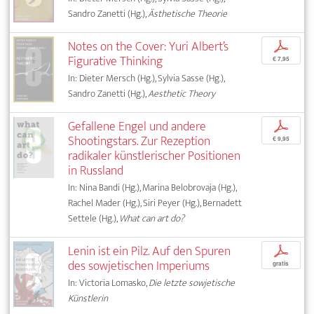
Sandro Zanetti (Hg.),
Ästhetische Theorie
Notes on the Cover: Yuri Albert’s
p
Figurative Thinking
€ 7,95
In: Dieter Mersch (Hg.), Sylvia Sasse (Hg.),
Sandro Zanetti (Hg.),
Aesthetic Theory
Gefallene Engel und andere
p
Shootingstars. Zur Rezeption
€ 9,95
radikaler künstlerischer Positionen
in Russland
In: Nina Bandi (Hg.), Marina Belobrovaja (Hg.),
Rachel Mader (Hg.), Siri Peyer (Hg.), Bernadett
Settele (Hg.),
What can art do?
Lenin ist ein Pilz. Auf den Spuren
p
des sowjetischen Imperiums
gratis
In: Victoria Lomasko,
Die letzte sowjetische
Künstlerin