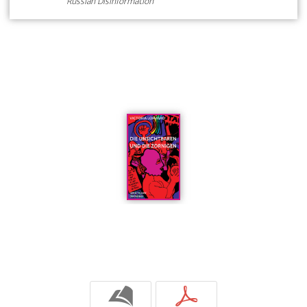
Russian Disinformation
b
p