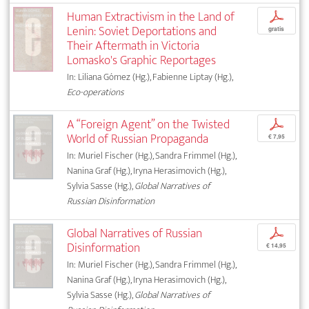
Human Extractivism in the Land of
p
Lenin: Soviet Deportations and
gratis
Their Aftermath in Victoria
Lomasko's Graphic Reportages
In: Liliana Gómez (Hg.), Fabienne Liptay (Hg.),
Eco-operations
A “Foreign Agent” on the Twisted
p
World of Russian Propaganda
€ 7,95
In: Muriel Fischer (Hg.), Sandra Frimmel (Hg.),
Nanina Graf (Hg.), Iryna Herasimovich (Hg.),
Sylvia Sasse (Hg.),
Global Narratives of
Russian Disinformation
Global Narratives of Russian
p
Disinformation
€ 14,95
In: Muriel Fischer (Hg.), Sandra Frimmel (Hg.),
Nanina Graf (Hg.), Iryna Herasimovich (Hg.),
Sylvia Sasse (Hg.),
Global Narratives of