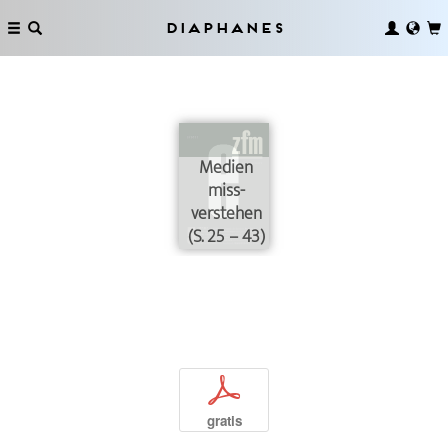
Diaphanes
Medien
miss-
verstehen
(S. 25 – 43)
p
gratis