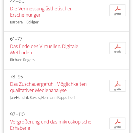
44–60
Die Vermessung ästhetischer
p
Erscheinungen
gratis
Barbara Flückiger
61–77
Das Ende des Virtuellen. Digitale
p
Methoden
gratis
Richard Rogers
78–95
Das Zuschauergefühl. Möglichkeiten
p
qualitativer Medienanalyse
gratis
Jan-Hendrik Bakels, Hermann Kappelhoff
97–110
Vergrößerung und das mikroskopische
p
Erhabene
gratis