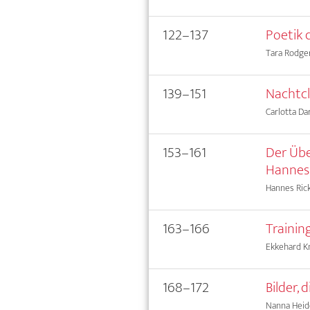
122–137
Poetik 
Tara Rodger
139–151
Nachtcl
Carlotta Da
153–161
Der Übe
Hannes 
Hannes Rick
163–166
Trainin
Ekkehard K
168–172
Bilder,
Nanna Heid