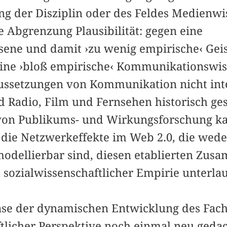
ng der Disziplin oder des Feldes Medienwi
 Abgrenzung Plausibilität: gegen eine
ssene und damit ›zu wenig empirische‹ Gei
ine ›bloß empirische‹ Kommunikationswiss
ssetzungen von Kommunikation nicht inter
d Radio, Film und Fernsehen historisch ge
von Publikums- und Wirkungsforschung k
t die Netzwerkeffekte im Web 2.0, die wede
modellierbar sind, diesen etablierten Zu
ozialwissenschaftlicher Empirie unterlau
ase der dynamischen Entwicklung des Fach
licher Perspektive noch einmal neu geda