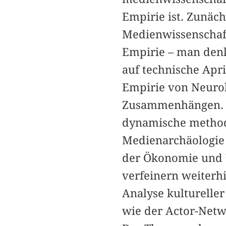
Empirie ist. Zunäc
Medienwissenschaft
Empirie – man denk
auf technische Apr
Empirie von Neurob
Zusammenhängen. A
dynamische methodo
Medienarchäologie 
der Ökonomie und W
verfeinern weiterh
Analyse kulturelle
wie der Actor-Netw