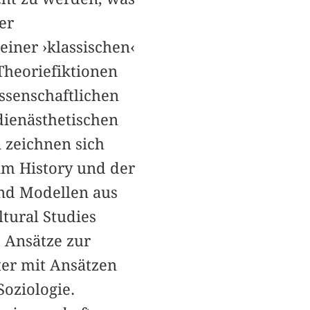
er
iner ›klassischen‹
Theoriefiktionen
ssenschaftlichen
dienästhetischen
zeichnen sich
lm History und der
nd Modellen aus
tural Studies
 Ansätze zur
ter mit Ansätzen
oziologie.