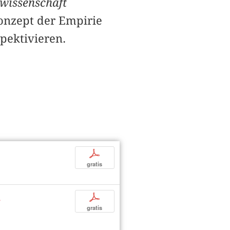
nwissenschaft
onzept der Empirie
spektivieren.
p
gratis
s
p
gratis