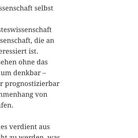
ssenschaft selbst
steswissenschaft
enschaft, die an
essiert ist.
sehen ohne das
aum denkbar –
r prognostizierbar
sammenhang von
fen.
es verdient aus
cht zu werden, was