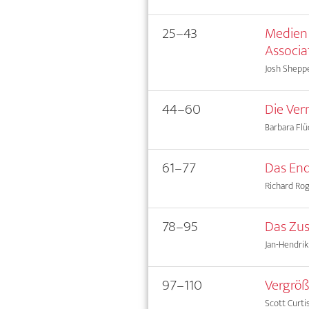
25–43
Medien 
Associa
Josh Shepp
44–60
Die Ver
Barbara Flü
61–77
Das End
Richard Ro
78–95
Das Zus
Jan-Hendrik
97–110
Vergröß
Scott Curti