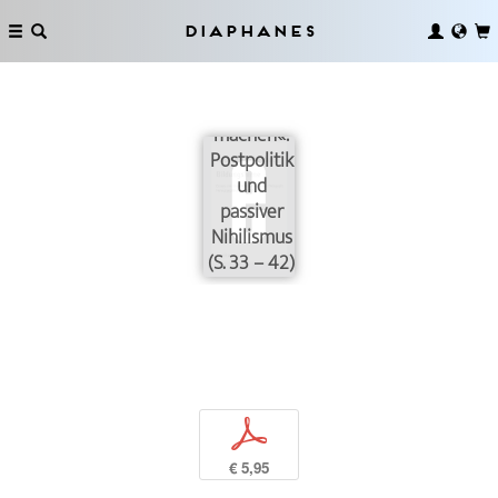
Diaphanes
»Nichts
aus sich
machen«:
Postpolitik
und
passiver
Nihilismus
(S. 33 – 42)
p
€ 5,95