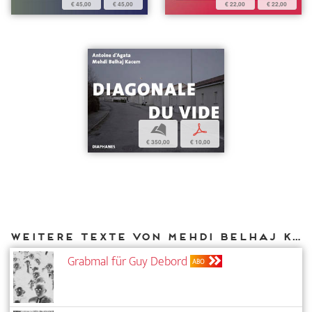
€ 45,00
€ 45,00
€ 22,00
€ 22,00
b
p
€ 350,00
€ 10,00
Weitere Texte von Mehdi Belhaj Kacem bei DIAPHANES
Grabmal für Guy Debord
ABO