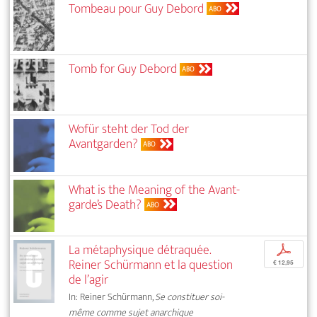
Tombeau pour Guy Debord
ABO
Tomb for Guy Debord
ABO
Wofür steht der Tod der
Avantgarden?
ABO
What is the Meaning of the Avant-
garde’s Death?
ABO
La métaphysique détraquée.
p
Reiner Schürmann et la question
€ 12,95
de l’agir
In: Reiner Schürmann,
Se constituer soi-
même comme sujet anarchique