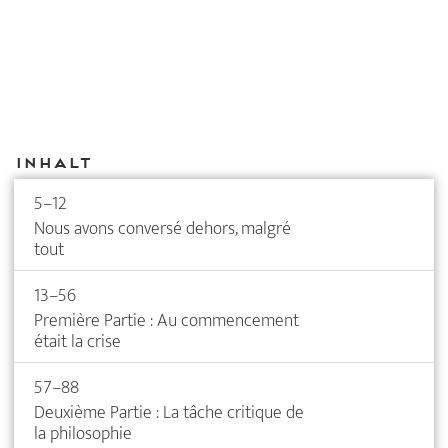
Inhalt
5–12
Nous avons conversé dehors, malgré
tout
13–56
Première Partie : Au commencement
était la crise
57–88
Deuxième Partie : La tâche critique de
la philosophie