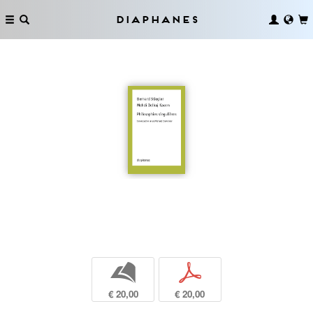
Diaphanes
b
p
€ 20,00
€ 20,00