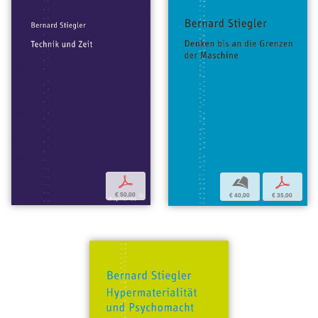
p
b
p
€ 50,00
€ 40,00
€ 35,00