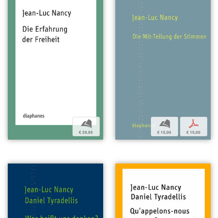
b
b
p
€ 29,95
€ 15,00
€ 15,00