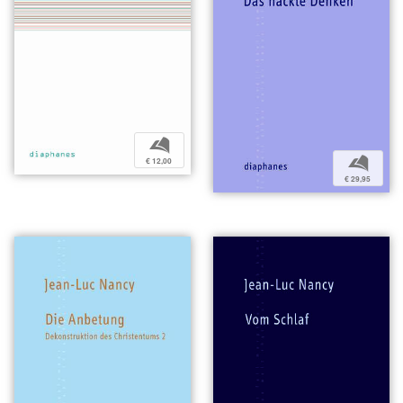
b
b
€ 12,00
€ 29,95