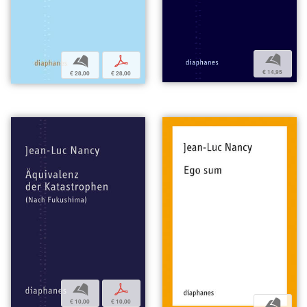
b
b
p
€ 14,95
€ 28,00
€ 28,00
b
p
b
€ 10,00
€ 10,00