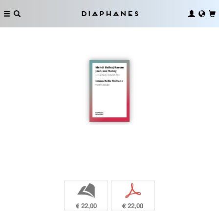
Diaphanes
b
p
€ 22,00
€ 22,00