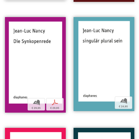
b
b
p
€ 24,95
€ 29,95
€ 29,95