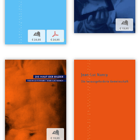
b
€ 19,95
b
p
€ 24,95
€ 24,95
b
€ 19,95