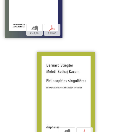
b
p
€ 45,00
€ 45,00
b
p