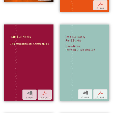
p
€ 10,00
b
p
b
p
€ 18,95
€ 18,95
€ 35,00
€ 40,00