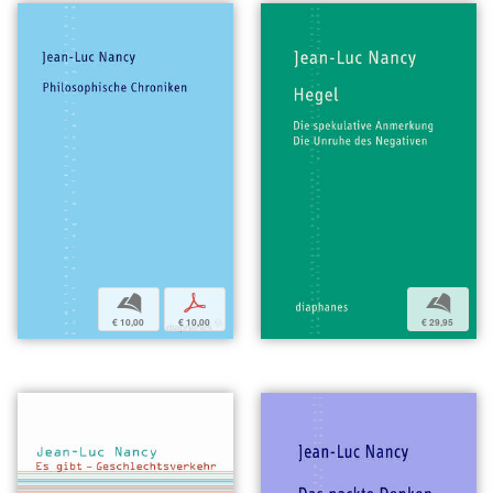
b
p
b
€ 10,00
€ 10,00
€ 29,95