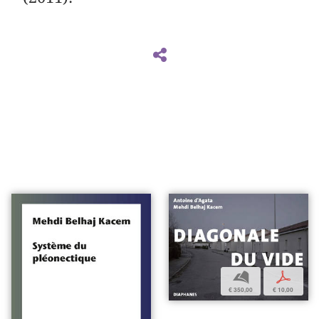
b
p
€ 350,00
€ 10,00