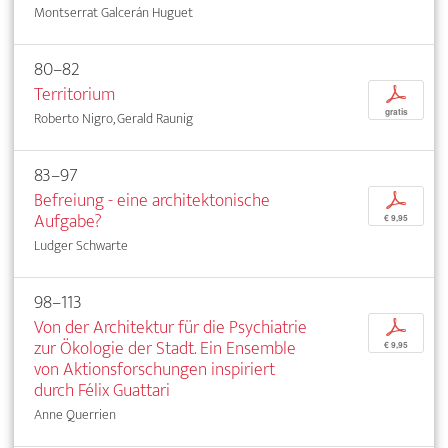
Montserrat Galcerán Huguet
80–82
Territorium
p
gratis
Roberto Nigro, Gerald Raunig
83–97
Befreiung - eine architektonische
p
Aufgabe?
€ 9,95
Ludger Schwarte
98–113
Von der Architektur für die Psychiatrie
p
zur Ökologie der Stadt. Ein Ensemble
€ 9,95
von Aktionsforschungen inspiriert
durch Félix Guattari
Anne Querrien