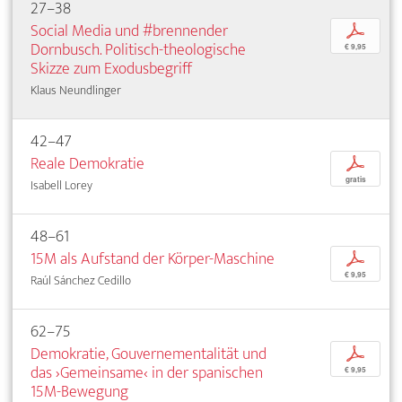
27–38
Social Media und #brennender
p
Dornbusch. Politisch-theologische
€ 9,95
Skizze zum Exodusbegriff
Klaus Neundlinger
42–47
Reale Demokratie
p
gratis
Isabell Lorey
48–61
15M als Aufstand der Körper-Maschine
p
€ 9,95
Raúl Sánchez Cedillo
62–75
Demokratie, Gouvernementalität und
p
das ›Gemeinsame‹ in der spanischen
€ 9,95
15M-Bewegung