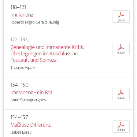
118–121
Immanenz
p
gratis
Roberto Nigro, Gerald Raunig
122–133
Genealogie und immanente Kritik.
p
Überlegungen im Anschluss an
€ 9,95
Foucault und Spinoza
Thomas Hippler
134–150
Immanenz - ein Fall
p
€ 9,95
Anne Sauvagnargues
154–157
Maßlose Differenz
p
€ 5,95
Isabell Lorey