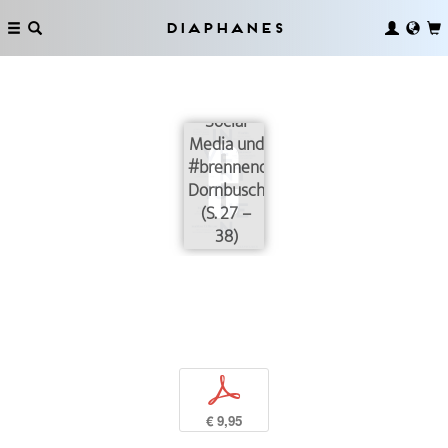
Diaphanes
Social
Media und
#brennender
Dornbusch
(S. 27 –
38)
p
€ 9,95