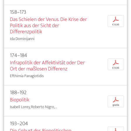
158–173
Das Schielen der Venus. Die Krise der
p
Politik aus der Sicht der
€ 9,95
Differenzpolitik
Ida Dominijanni
174–184
Infrapolitik der Affektivität oder Der
p
Ort der maßlosen Differenz
€ 9,95
Efthimia Panagiotidis
188–192
Biopolitik
p
gratis
Isabell Lorey, Roberto Nigro, ...
193–204
Die Geburt des Biopolitischen
p