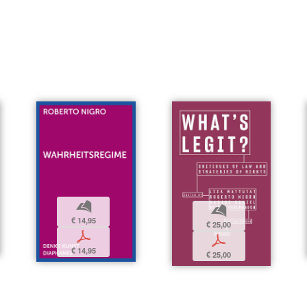
b
b
€ 14,95
€ 25,00
p
p
€ 14,95
€ 25,00