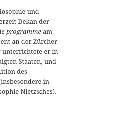
ilosophie und
erzeit Dekan der
r de programme
am
zent an der Zürcher
 unterrichtete er in
nigten Staaten, und
ition des
insbesondere in
ophie Nietzsches).