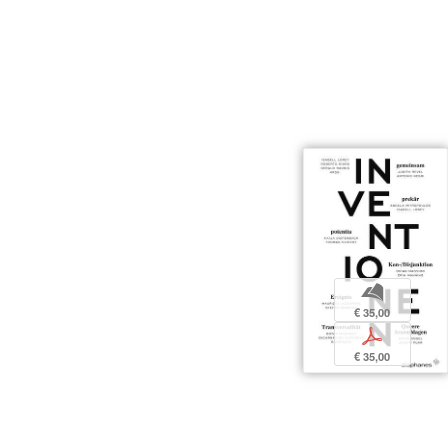
b
€ 35,00
p
€ 35,00