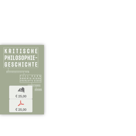
b
€ 25,00
p
€ 25,00