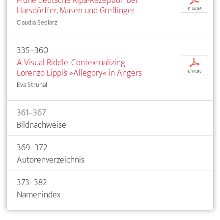
Frühe deutsche Ripa-Rezeption bei
p
Harsdörffer, Masen und Greflinger
€ 14,95
Claudia Sedlarz
335–360
A Visual Riddle. Contextualizing
p
Lorenzo Lippi’s »Allegory« in Angers
€ 14,95
Eva Struhal
361–367
Bildnachweise
369–372
Autorenverzeichnis
373–382
Namenindex