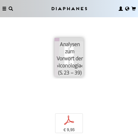
Diaphanes
Analysen
zum
Vorwort der
›Iconologia‹
(S. 23 – 39)
p
€ 9,95