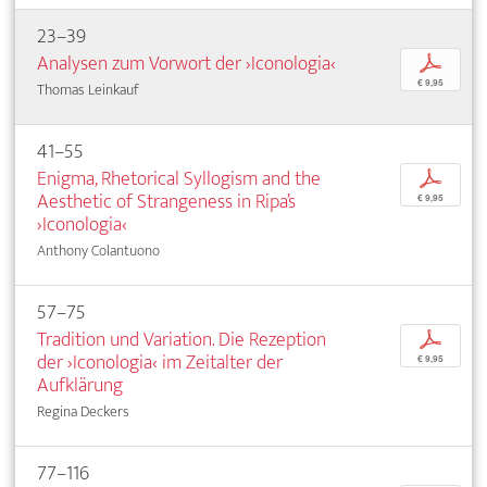
23–39
Analysen zum Vorwort der ›Iconologia‹
p
€ 9,95
Thomas Leinkauf
41–55
Enigma, Rhetorical Syllogism and the
p
Aesthetic of Strangeness in Ripa’s
€ 9,95
›Iconologia‹
Anthony Colantuono
57–75
Tradition und Variation. Die Rezeption
p
der ›Iconologia‹ im Zeitalter der
€ 9,95
Aufklärung
Regina Deckers
77–116