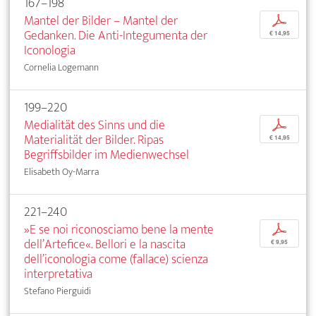
167–198
Mantel der Bilder – Mantel der
p
Gedanken. Die Anti-Integumenta der
€ 14,95
Iconologia
Cornelia Logemann
199–220
Medialität des Sinns und die
p
Materialität der Bilder. Ripas
€ 14,95
Begriffsbilder im Medienwechsel
Elisabeth Oy-Marra
221–240
»E se noi riconosciamo bene la mente
p
dell’Artefice«. Bellori e la nascita
€ 9,95
dell’iconologia come (fallace) scienza
interpretativa
Stefano Pierguidi