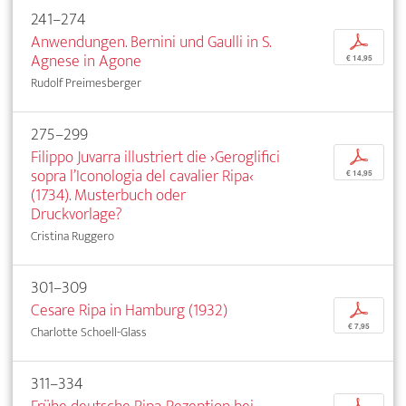
241–274
Anwendungen. Bernini und Gaulli in S.
p
Agnese in Agone
€ 14,95
Rudolf Preimesberger
275–299
Filippo Juvarra illustriert die ›Geroglifici
p
sopra l’Iconologia del cavalier Ripa‹
€ 14,95
(1734). Musterbuch oder
Druckvorlage?
Cristina Ruggero
301–309
Cesare Ripa in Hamburg (1932)
p
€ 7,95
Charlotte Schoell-Glass
311–334