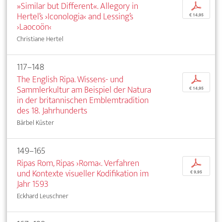
»Similar but Different«. Allegory in
p
Hertel’s ›Iconologia‹ and Lessing’s
€ 14,95
›Laocoön‹
Christiane Hertel
117–148
The English Ripa. Wissens- und
p
Sammlerkultur am Beispiel der Natura
€ 14,95
in der britannischen Emblemtradition
des 18. Jahrhunderts
Bärbel Küster
149–165
Ripas Rom, Ripas ›Roma‹. Verfahren
p
und Kontexte visueller Kodifikation im
€ 9,95
Jahr 1593
Eckhard Leuschner