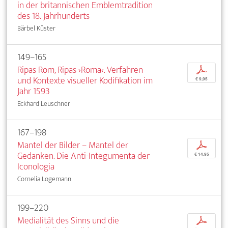
in der britannischen Emblemtradition
des 18. Jahrhunderts
Bärbel Küster
149–165
Ripas Rom, Ripas ›Roma‹. Verfahren
p
und Kontexte visueller Kodifikation im
€ 9,95
Jahr 1593
Eckhard Leuschner
167–198
Mantel der Bilder – Mantel der
p
Gedanken. Die Anti-Integumenta der
€ 14,95
Iconologia
Cornelia Logemann
199–220
Medialität des Sinns und die
p