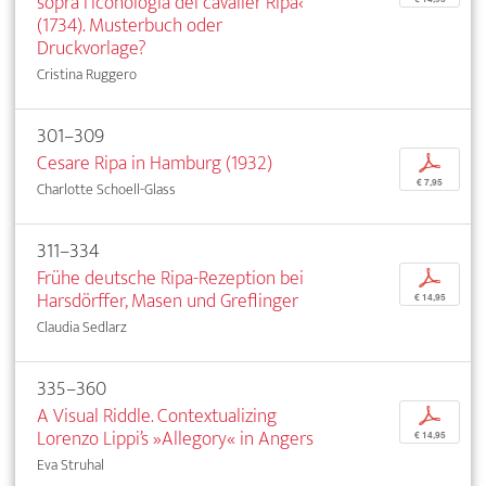
sopra l’Iconologia del cavalier Ripa‹
(1734). Musterbuch oder
Druckvorlage?
Cristina Ruggero
301–309
Cesare Ripa in Hamburg (1932)
p
€ 7,95
Charlotte Schoell-Glass
311–334
Frühe deutsche Ripa-Rezeption bei
p
Harsdörffer, Masen und Greflinger
€ 14,95
Claudia Sedlarz
335–360
A Visual Riddle. Contextualizing
p
Lorenzo Lippi’s »Allegory« in Angers
€ 14,95
Eva Struhal