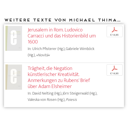
Weitere Texte von Michael Thimann bei DIAPHANES
Jerusalem in Rom. Ludovico
p
Carracci und das Historienbild um
€ 14,95
1600
In: Ulrich Pfisterer (Hg.), Gabriele Wimböck
(Hg.),
»Novità«
Trägheit, die Negation
p
künstlerischer Kreativität.
€ 14,95
Anmerkungen zu Rubens' Brief
über Adam Elsheimer
In: David Nelting (Hg.), Jörn Steigerwald (Hg.),
Valeska von Rosen (Hg.),
Poiesis