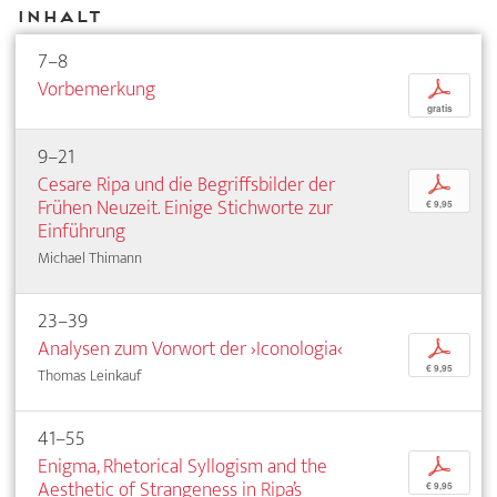
Inhalt
7–8
Vorbemerkung
p
gratis
9–21
Cesare Ripa und die Begriffsbilder der
p
Frühen Neuzeit. Einige Stichworte zur
€ 9,95
Einführung
Michael Thimann
23–39
Analysen zum Vorwort der ›Iconologia‹
p
€ 9,95
Thomas Leinkauf
41–55
Enigma, Rhetorical Syllogism and the
p
Aesthetic of Strangeness in Ripa’s
€ 9,95