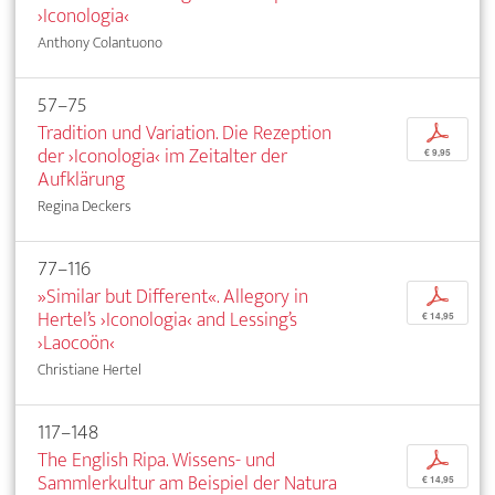
›Iconologia‹
Anthony Colantuono
57–75
Tradition und Variation. Die Rezeption
p
der ›Iconologia‹ im Zeitalter der
€ 9,95
Aufklärung
Regina Deckers
77–116
»Similar but Different«. Allegory in
p
Hertel’s ›Iconologia‹ and Lessing’s
€ 14,95
›Laocoön‹
Christiane Hertel
117–148
The English Ripa. Wissens- und
p
Sammlerkultur am Beispiel der Natura
€ 14,95