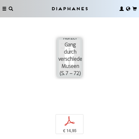
Diaphanes
AUSSTELLUNGEN
DER
MUTTER.
Kurzer
Gang
durch
verschiedene
Museen
(S. 7 – 72)
p
€ 14,95