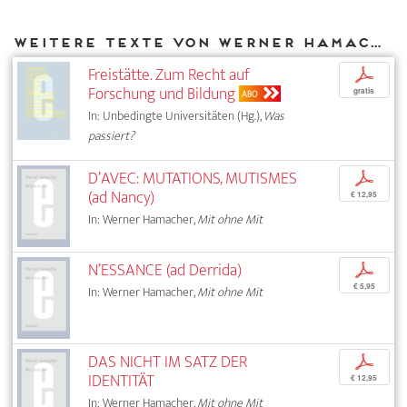
Weitere Texte von Werner Hamacher bei DIAPHANES
Freistätte. Zum Recht auf
p
Forschung und Bildung
gratis
ABO
In: Unbedingte Universitäten (Hg.),
Was
passiert?
D’AVEC: MUTATIONS, MUTISMES
p
(ad Nancy)
€ 12,95
In: Werner Hamacher,
Mit ohne Mit
N’ESSANCE (ad Derrida)
p
€ 5,95
In: Werner Hamacher,
Mit ohne Mit
DAS NICHT IM SATZ DER
p
IDENTITÄT
€ 12,95
In: Werner Hamacher,
Mit ohne Mit