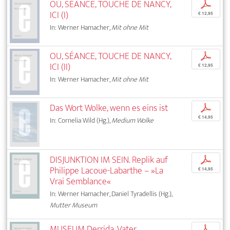
OU, SÉANCE, TOUCHE DE NANCY,
p
ICI (I)
€ 12,95
In: Werner Hamacher,
Mit ohne Mit
OU, SÉANCE, TOUCHE DE NANCY,
p
ICI (II)
€ 12,95
In: Werner Hamacher,
Mit ohne Mit
Das Wort Wolke, wenn es eins ist
p
€ 14,95
In: Cornelia Wild (Hg.),
Medium Wolke
DISJUNKTION IM SEIN. Replik auf
p
Philippe Lacoue-Labarthe – »La
€ 14,95
Vrai Semblance«
In: Werner Hamacher, Daniel Tyradellis (Hg.),
Mutter Museum
MUSEUM Derrida. Vater,
p