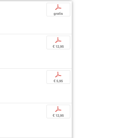
p
gratis
p
€ 12,95
p
€ 5,95
p
€ 12,95