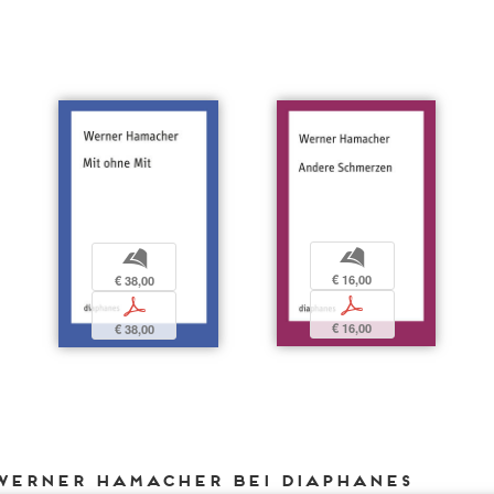
b
b
€ 16,00
€ 38,00
p
p
€ 16,00
€ 38,00
Werner Hamacher bei DIAPHANES