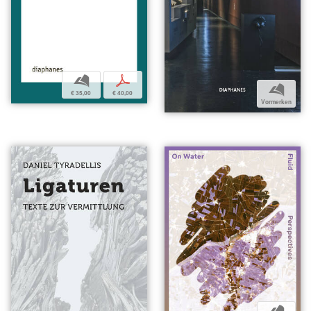
b
p
b
€ 35,00
€ 40,00
Vormerken