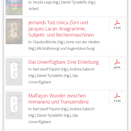
In: Nicola Lepp (Hg.), Daniel Tyradellis (Hg.),
Arbeit
Jemands Tod. Unica Zürn und
p
Jacques Lacan. Anagramme,
€ 9,95
Subjekt- und Rechenmaschinen
In: Claudia Blümle (Hg.), Anne von der Heiden
(Hg.),
Blickzähmung und Augentäuschung
Das Unverfügbare. Eine Einleitung
p
gratis
In: Karl-Josef Pazzini (Hg.), Andrea Sabisch
(Hg.), Daniel Tyradellis (Hg.),
Das
Unverfügbare
Malfaçon. Wunder zwischen
p
Immanenz und Transzendenz
€ 9,95
In: Karl-Josef Pazzini (Hg.), Andrea Sabisch
(Hg.), Daniel Tyradellis (Hg.),
Das
Unverfügbare