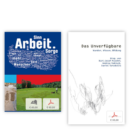
b
p
€ 40,00
€ 40,00
p
€ 35,00