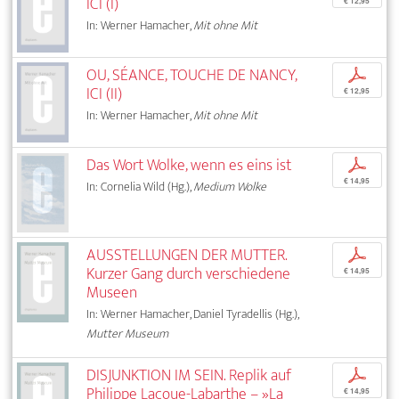
ICI (I)
€ 12,95
In: Werner Hamacher,
Mit ohne Mit
OU, SÉANCE, TOUCHE DE NANCY,
p
ICI (II)
€ 12,95
In: Werner Hamacher,
Mit ohne Mit
Das Wort Wolke, wenn es eins ist
p
€ 14,95
In: Cornelia Wild (Hg.),
Medium Wolke
AUSSTELLUNGEN DER MUTTER.
p
Kurzer Gang durch verschiedene
€ 14,95
Museen
In: Werner Hamacher, Daniel Tyradellis (Hg.),
Mutter Museum
DISJUNKTION IM SEIN. Replik auf
p
Philippe Lacoue-Labarthe – »La
€ 14,95