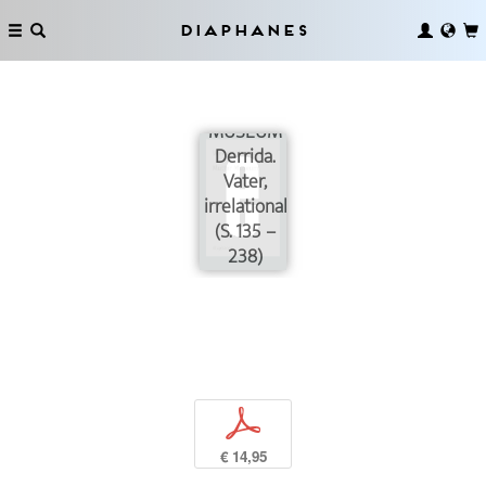
Diaphanes
MUSEUM
Derrida.
Vater,
irrelational
(S. 135 –
238)
p
€ 14,95