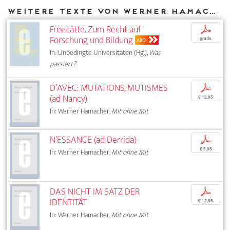
Weitere Texte von Werner Hamacher bei DIAPHANES
Freistätte. Zum Recht auf
p
Forschung und Bildung
gratis
ABO
In: Unbedingte Universitäten (Hg.),
Was
passiert?
D’AVEC: MUTATIONS, MUTISMES
p
(ad Nancy)
€ 12,95
In: Werner Hamacher,
Mit ohne Mit
N’ESSANCE (ad Derrida)
p
€ 5,95
In: Werner Hamacher,
Mit ohne Mit
DAS NICHT IM SATZ DER
p
IDENTITÄT
€ 12,95
In: Werner Hamacher,
Mit ohne Mit