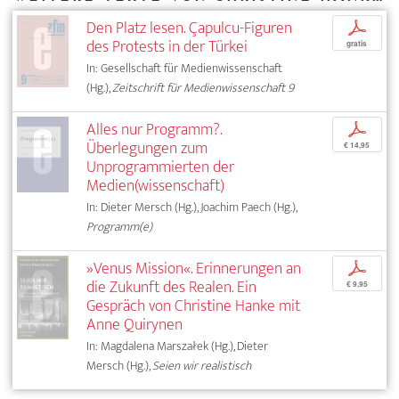
Den Platz lesen. Çapulcu-Figuren
p
des Protests in der Türkei
gratis
In: Gesellschaft für Medienwissenschaft
(Hg.),
Zeitschrift für Medienwissenschaft 9
Alles nur Programm?.
p
Überlegungen zum
€ 14,95
Unprogrammierten der
Medien(wissenschaft)
In: Dieter Mersch (Hg.), Joachim Paech (Hg.),
Programm(e)
»Venus Mission«. Erinnerungen an
p
die Zukunft des Realen. Ein
€ 9,95
Gespräch von Christine Hanke mit
Anne Quirynen
In: Magdalena Marszałek (Hg.), Dieter
Mersch (Hg.),
Seien wir realistisch