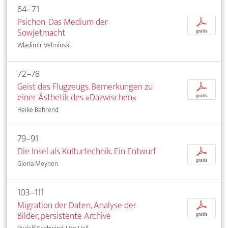
64–71
Psichon. Das Medium der
p
Sowjetmacht
gratis
Wladimir Velminski
72–78
Geist des Flugzeugs. Bemerkungen zu
p
einer Ästhetik des »Dazwischen«
gratis
Heike Behrend
79–91
Die Insel als Kulturtechnik. Ein Entwurf
p
gratis
Gloria Meynen
103–111
Migration der Daten, Analyse der
p
Bilder, persistente Archive
gratis