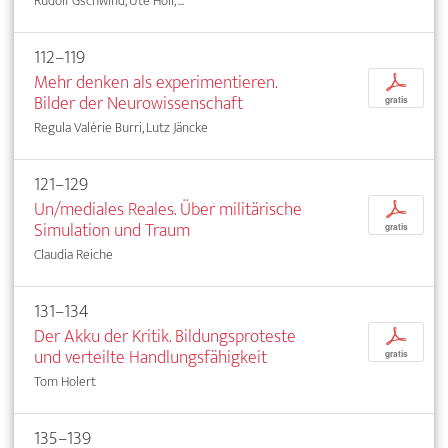
Rudolf Gschwind, Ute Holl, ...
112–119
Mehr denken als experimentieren.
p
Bilder der Neurowissenschaft
gratis
Regula Valérie Burri, Lutz Jäncke
121–129
Un/mediales Reales. Über militärische
p
Simulation und Traum
gratis
Claudia Reiche
131–134
Der Akku der Kritik. Bildungsproteste
p
und verteilte Handlungsfähigkeit
gratis
Tom Holert
135–139