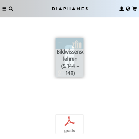
Diaphanes
Bildwissenschaften
lehren
(S. 144 –
148)
p
gratis