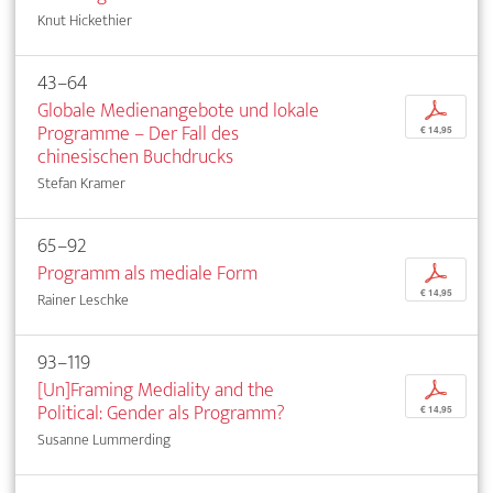
Knut Hickethier
43–64
Globale Medienangebote und lokale
p
Programme – Der Fall des
€ 14,95
chinesischen Buchdrucks
Stefan Kramer
65–92
Programm als mediale Form
p
€ 14,95
Rainer Leschke
93–119
[Un]Framing Mediality and the
p
Political: Gender als Programm?
€ 14,95
Susanne Lummerding