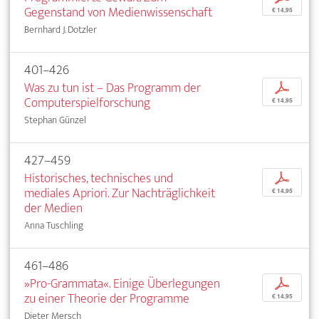
Gegenstand von Medienwissenschaft
€ 14,95
Bernhard J. Dotzler
401–426
Was zu tun ist – Das Programm der
p
Computerspielforschung
€ 14,95
Stephan Günzel
427–459
Historisches, technisches und
p
mediales Apriori. Zur Nachträglichkeit
€ 14,95
der Medien
Anna Tuschling
461–486
»Pro-Grammata«. Einige Überlegungen
p
zu einer Theorie der Programme
€ 14,95
Dieter Mersch