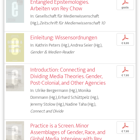
Entangled Epistemologies.
p
Arbeiten von Rey Chow
gratis
In: Gesellschaft für Medienwissenschaft
(Hg.),
Zeitschrift für Medienwissenschaft 10
Einleitung: Wissensordnungen
p
€ 9,95
In: Kathrin Peters (Hg.), Andrea Seier (Hg.),
Gender & Medien-Reader
Introduction: Connecting and
p
Dividing Media Theories. Gender,
€ 7,95
Post-Colonial, and Other Agencies
In: Ulrike Bergermann (Hg.), Monika
Dommann (Hg.), Erhard Schüttpelz (Hg.),
Jeremy Stolow (Hg.), Nadine Taha (Hg.),
Connect and Divide
Practice is a Screen. Minor
p
Assemblages of Gender, Race, and
€ 7,95
Global Media. Interview with Rey