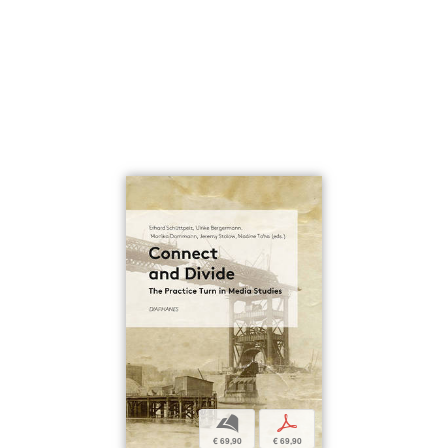
b
p
€ 69,90
€ 69,90