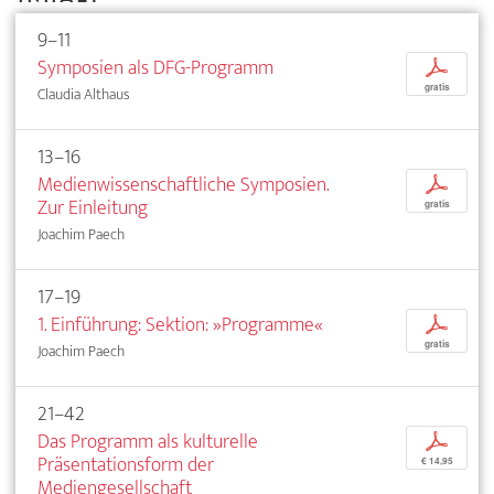
9–11
Symposien als DFG-Programm
p
gratis
Claudia Althaus
13–16
Medienwissenschaftliche Symposien.
p
Zur Einleitung
gratis
Joachim Paech
17–19
1. Einführung: Sektion: »Programme«
p
gratis
Joachim Paech
21–42
Das Programm als kulturelle
p
Präsentationsform der
€ 14,95
Mediengesellschaft