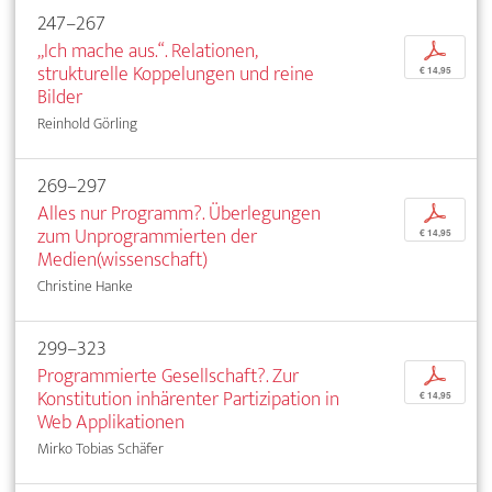
247–267
„Ich mache aus.“. Relationen,
p
strukturelle Koppelungen und reine
€ 14,95
Bilder
Reinhold Görling
269–297
Alles nur Programm?. Überlegungen
p
zum Unprogrammierten der
€ 14,95
Medien(wissenschaft)
Christine Hanke
299–323
Programmierte Gesellschaft?. Zur
p
Konstitution inhärenter Partizipation in
€ 14,95
Web Applikationen
Mirko Tobias Schäfer