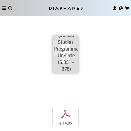
Diaphanes
Comparative
(Media)
Studies:
Programmatische
Un/Orte
(S. 351 –
378)
p
€ 14,95