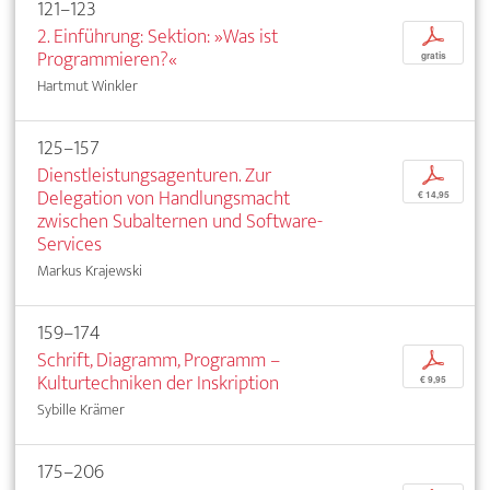
121–123
2. Einführung: Sektion: »Was ist
p
Programmieren?«
gratis
Hartmut Winkler
125–157
Dienstleistungsagenturen. Zur
p
Delegation von Handlungsmacht
€ 14,95
zwischen Subalternen und Software-
Services
Markus Krajewski
159–174
Schrift, Diagramm, Programm –
p
Kulturtechniken der Inskription
€ 9,95
Sybille Krämer
175–206