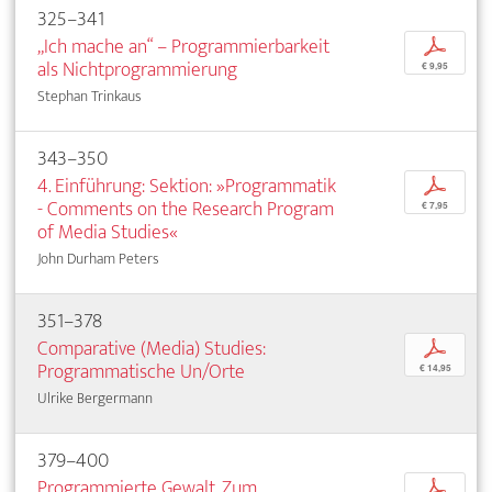
325–341
„Ich mache an“ – Programmierbarkeit
p
als Nichtprogrammierung
€ 9,95
Stephan Trinkaus
343–350
4. Einführung: Sektion: »Programmatik
p
- Comments on the Research Program
€ 7,95
of Media Studies«
John Durham Peters
351–378
Comparative (Media) Studies:
p
Programmatische Un/Orte
€ 14,95
Ulrike Bergermann
379–400
Programmierte Gewalt. Zum
p