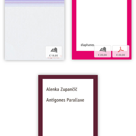
b
p
b
€ 20,00
€ 20,00
€ 19,95