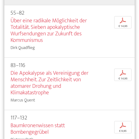
55–82
Über eine radikale Möglichkeit der
p
Totalität. Sieben apokalyptische
€ 14,95
Wurfsendungen zur Zukunft des
Kommunismus
Dirk Quadflieg
83–116
Die Apokalypse als Vereinigung der
p
Menschheit. Zur Zeitlichkeit von
€ 14,95
atomarer Drohung und
Klimakatastrophe
Marcus Quent
117–132
Baumkronenwissen statt
p
Bombengegrübel
€ 9,95