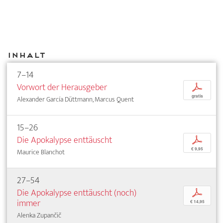
Inhalt
7–14
Vorwort der Herausgeber
p
gratis
Alexander García Düttmann, Marcus Quent
15–26
Die Apokalypse enttäuscht
p
€ 9,95
Maurice Blanchot
27–54
Die Apokalypse enttäuscht (noch)
p
immer
€ 14,95
Alenka Zupančič