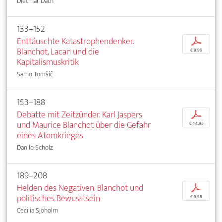
Dietmar Dath
133–152
Enttäuschte Katastrophendenker.
p
Blanchot, Lacan und die
€ 9,95
Kapitalismuskritik
Samo Tomšič
153–188
Debatte mit Zeitzünder. Karl Jaspers
p
und Maurice Blanchot über die Gefahr
€ 14,95
eines Atomkrieges
Danilo Scholz
189–208
Helden des Negativen. Blanchot und
p
politisches Bewusstsein
€ 9,95
Cecilia Sjöholm