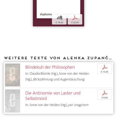
b
p
€ 18,00
€ 22,00
Weitere Texte von Alenka Zupančič bei DIAPHANES
Blindekuh der Philosophen
p
€ 14,95
In: Claudia Blümle (Hg.), Anne von der Heiden
(Hg.),
Blickzähmung und Augentäuschung
Die Antinomie von Laster und
p
Selbstmord
€ 9,95
In: Anne von der Heiden (Hg.),
per imaginem