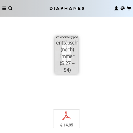
Diaphanes
Die
Apokalypse
enttäuscht
(noch)
immer
(S. 27 –
54)
p
€ 14,95