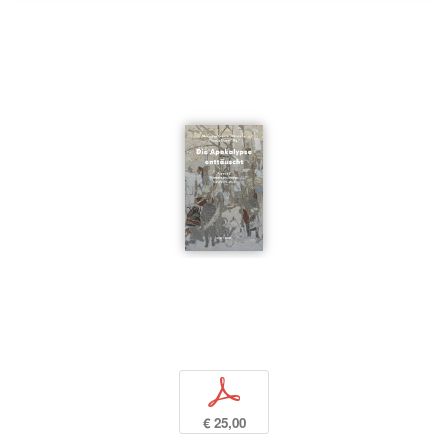
p
€ 25,00