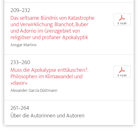
209–232
Das seltsame Bündnis von Katastrophe
p
und Verwirklichung. Blanchot, Buber
€ 14,95
und Adorno im Grenzgebiet von
religiöser und profaner Apokalyptik
Ansgar Martins
233–260
Muss die Apokalypse enttäuschen?.
p
Philosophen im Klimawandel und
€ 14,95
»davor«
Alexander García Düttmann
261–264
Über die Autorinnen und Autoren