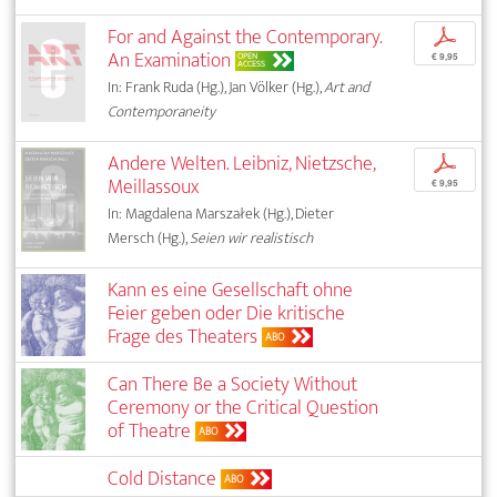
For and Against the Contemporary.
p
An Examination
OPEN
€ 9,95
ACCESS
In: Frank Ruda (Hg.), Jan Völker (Hg.),
Art and
Contemporaneity
Andere Welten. Leibniz, Nietzsche,
p
Meillassoux
€ 9,95
In: Magdalena Marszałek (Hg.), Dieter
Mersch (Hg.),
Seien wir realistisch
Kann es eine Gesellschaft ohne
Feier geben oder Die kritische
Frage des Theaters
ABO
Can There Be a Society Without
Ceremony or the Critical Question
of Theatre
ABO
Cold Distance
ABO