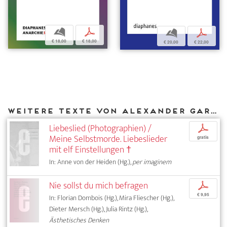
b
p
b
p
€ 18,00
€ 18,00
€ 20,00
€ 22,00
Weitere Texte von Alexander García Düttmann bei DIAPHANES
Liebeslied (Photographien) /
p
Meine Selbstmorde. Liebeslieder
gratis
mit elf Einstellungen †
In: Anne von der Heiden (Hg.),
per imaginem
Nie sollst du mich befragen
p
€ 9,95
In: Florian Dombois (Hg.), Mira Fliescher (Hg.),
Dieter Mersch (Hg.), Julia Rintz (Hg.),
Ästhetisches Denken