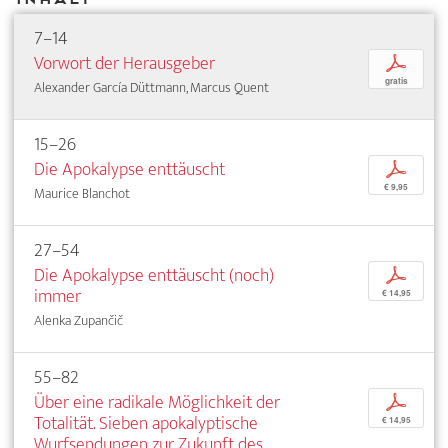
7–14
Vorwort der Herausgeber
p
gratis
Alexander García Düttmann, Marcus Quent
15–26
Die Apokalypse enttäuscht
p
€ 9,95
Maurice Blanchot
27–54
Die Apokalypse enttäuscht (noch)
p
immer
€ 14,95
Alenka Zupančič
55–82
Über eine radikale Möglichkeit der
p
Totalität. Sieben apokalyptische
€ 14,95
Wurfsendungen zur Zukunft des