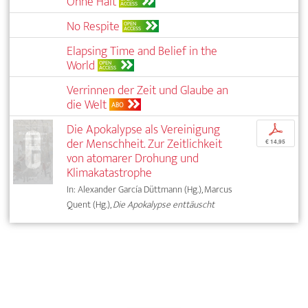
Ohne Halt
ACCESS
No Respite
OPEN
ACCESS
Elapsing Time and Belief in the
World
OPEN
ACCESS
Verrinnen der Zeit und Glaube an
die Welt
ABO
Die Apokalypse als Vereinigung
p
der Menschheit. Zur Zeitlichkeit
€ 14,95
von atomarer Drohung und
Klimakatastrophe
In: Alexander García Düttmann (Hg.), Marcus
Quent (Hg.),
Die Apokalypse enttäuscht