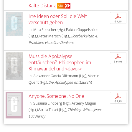
Kalte Distanz
ABO
Irre Ideen oder Soll die Welt
p
verschütt gehen
€ 7,95
In: Mira Fliescher (Hg.), Fabian Goppelsröder
(Hg.), Dieter Mersch (Hg.),
Sichtbarkeiten 4:
Praktiken visuellen Denkens
Muss die Apokalypse
p
enttäuschen?. Philosophen im
€ 14,95
Klimawandel und »davor«
In: Alexander García Düttmann (Hg.), Marcus
Quent (Hg.),
Die Apokalypse enttäuscht
Anyone, Someone, No One
p
€ 7,95
In: Susanna Lindberg (Hg.), Artemy Magun
(Hg.), Marita Tatari (Hg.),
Thinking With—Jean-
Luc Nancy