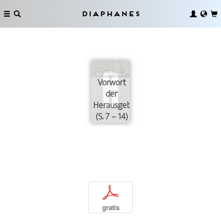
Diaphanes
Vorwort
der
Herausgeber
(S. 7 – 14)
p
gratis