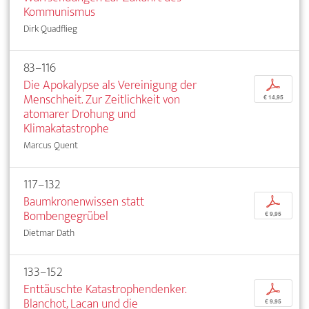
Kommunismus
Dirk Quadflieg
83–116
Die Apokalypse als Vereinigung der
p
Menschheit. Zur Zeitlichkeit von
€ 14,95
atomarer Drohung und
Klimakatastrophe
Marcus Quent
117–132
Baumkronenwissen statt
p
Bombengegrübel
€ 9,95
Dietmar Dath
133–152
Enttäuschte Katastrophendenker.
p
Blanchot, Lacan und die
€ 9,95