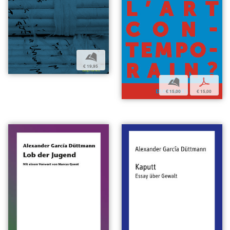
b
€ 19,95
b
p
€ 15,00
€ 15,00