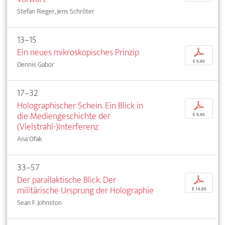
Stefan Rieger, Jens Schröter
13–15
Ein neues mikroskopisches Prinzip
p
€ 5,95
Dennis Gabor
17–32
Holographischer Schein. Ein Blick in
p
die Mediengeschichte der
€ 9,95
(Vielstrahl-)Interferenz
Ana Ofak
33–57
Der parallaktische Blick. Der
p
militärische Ursprung der Holographie
€ 14,95
Sean F. Johnston