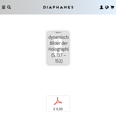
Diaphanes
Interface
und
Bildtracking
der
dynamischen
Bilder der
Holographie
(S. 137 –
152)
p
€ 9,95