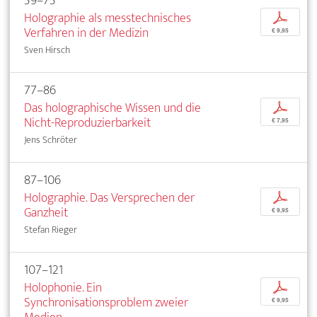
59–75
Holographie als messtechnisches
p
Verfahren in der Medizin
€ 9,95
Sven Hirsch
77–86
Das holographische Wissen und die
p
Nicht-Reproduzierbarkeit
€ 7,95
Jens Schröter
87–106
Holographie. Das Versprechen der
p
Ganzheit
€ 9,95
Stefan Rieger
107–121
Holophonie. Ein
p
Synchronisationsproblem zweier
€ 9,95