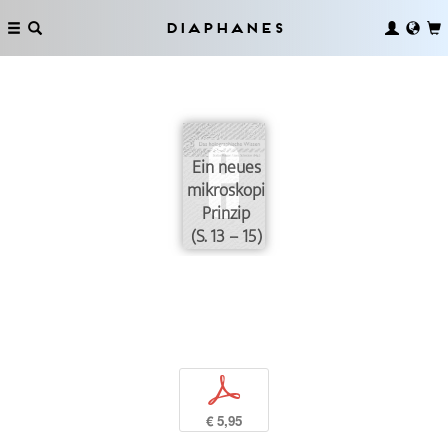
Diaphanes
Ein neues
mikroskopisches
Prinzip
(S. 13 – 15)
p
€ 5,95