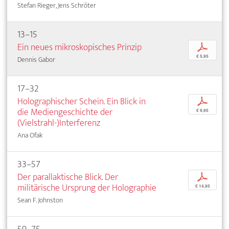
Stefan Rieger, Jens Schröter
13–15
Ein neues mikroskopisches Prinzip
p
€ 5,95
Dennis Gabor
17–32
Holographischer Schein. Ein Blick in
p
die Mediengeschichte der
€ 9,95
(Vielstrahl-)Interferenz
Ana Ofak
33–57
Der parallaktische Blick. Der
p
militärische Ursprung der Holographie
€ 14,95
Sean F. Johnston