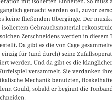
eration mit isolierten Einheiten. So muss a
gänglich gemacht werden soll, zuvor zers
 es keine fließenden Übergänge. Der musika
h isoliertem Gebrauchsmaterial rekonstruie
 solchen Zerschneidens werden in diesem T
stellt. Da gibt es die von Cage gesammelt
einzig für (und durch) seine Zufallsopera
liert werden. Und da gibt es die klangliche
ürfelspiel versammelt. Sie verdanken ihre
sikalische Mechanik benutzten, floskelhaf
lenn Gould, sobald er beginnt die Tonbänd
chneiden.