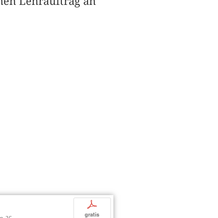
nen Lehrauftrag an
p
gratis