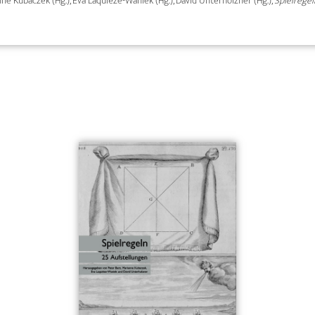
anne Kubaczek (Hg.), Eva Laquièze-Waniek (Hg.), David Unterholzner (Hg.),
Spielregel